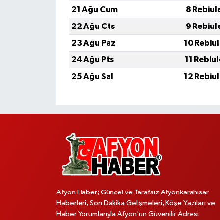
21 Ağu Cum
8 Rebiul
22 Ağu Cts
9 Rebiul
23 Ağu Paz
10 Rebiu
24 Ağu Pts
11 Rebiu
25 Ağu Sal
12 Rebiu
Afyon Haber; Güncel ve Tarafsız Afyonkarahisar
Haberleri, Son Dakika Gelişmeleri, Köşe Yazıları ve
Haber Yorumlarıyla Afyon'un Güvenilir Adresi.