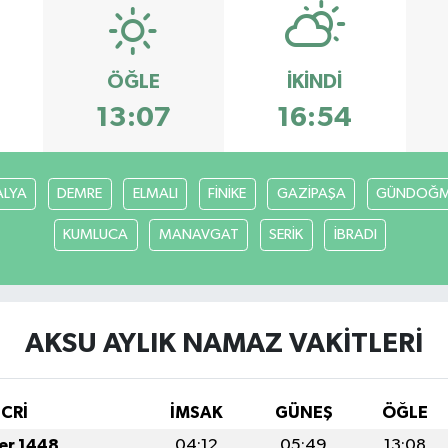
ÖĞLE
İKINDI
13:07
16:54
ALYA
DEMRE
ELMALI
FİNİKE
GAZİPAŞA
GÜNDOĞ
KUMLUCA
MANAVGAT
SERİK
İBRADI
AKSU AYLIK NAMAZ VAKITLERI
İCRİ
İMSAK
GÜNEŞ
ÖĞLE
fer 1448
04:12
05:49
13:08