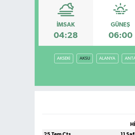
Magazin
İMSAK
GÜNEŞ
Etkinlikler
04:28
06:00
AKSEKİ
AKSU
ALANYA
ANT
H
25 Tem Cts
11 Sa