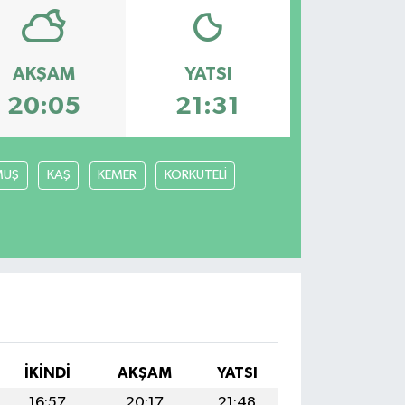
AKŞAM
YATSI
20:05
21:31
MUŞ
KAŞ
KEMER
KORKUTELİ
İKINDI
AKŞAM
YATSI
16:57
20:17
21:48