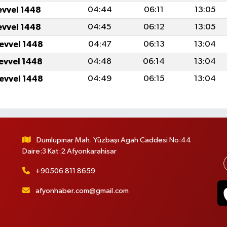
evvel 1448
04:44
06:11
13:05
evvel 1448
04:45
06:12
13:05
levvel 1448
04:47
06:13
13:04
levvel 1448
04:48
06:14
13:04
levvel 1448
04:49
06:15
13:04
Dumlupınar Mah. Yüzbaşı Agah Caddesi No:44
Daire:3 Kat:2 Afyonkarahisar
+90506 811 8659
afyonhaber.com@gmail.com