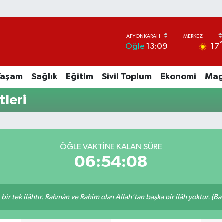
17
Öğle
13:09
Yaşam
Sağlık
Eğitim
Sivil Toplum
Ekonomi
Mag
leri
ÖĞLE VAKTINE KALAN SÜRE
06:54:08
, bir tek ilâhtır. Rahmân ve Rahîm olan Allah'tan başka bir ilâh yoktur. (B