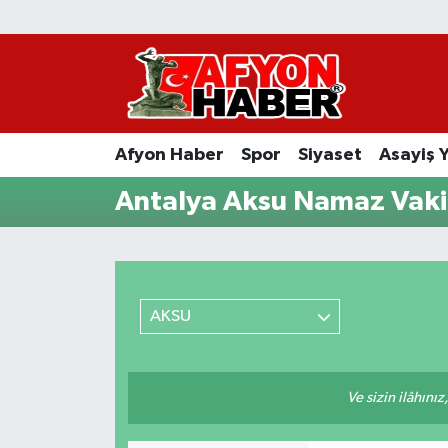
Afyon Haber
Siyaset
Afyon Haber
Spor
Siyaset
Asayiş 
Spor
Antalya Aksu Namaz Vakit
Asayiş Yaşam
Sağlık
AKSU
Eğitim
Sivil Toplum
Ve sizin ilâhınız
Ekonomi