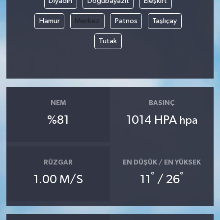
Diyadin
Doğubayazıt
Eleşkirt
Hamur
Merkez
Patnos
Taşlıçay
Tutak
NEM
BASINÇ
%81
1014 HPA
hpa
RÜZGAR
EN DÜŞÜK / EN YÜKSEK
°
°
1.00 M/S
11
/ 26