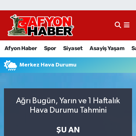
Afyon Haber
Siyaset
Afyon Haber
Spor
Siyaset
Asayiş Yaşam
S
Spor
Merkez Hava Durumu
Asayiş Yaşam
Sağlık
Ağrı Bugün, Yarın ve 1 Haftalık
Eğitim
Hava Durumu Tahmini
Sivil Toplum
ŞU AN
Ekonomi