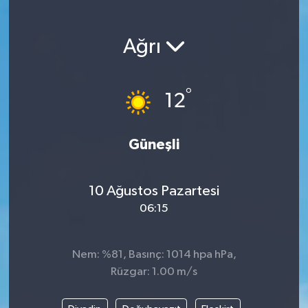
Magazin
Ağrı
Etkinlikler
°
12
Güneşli
10 Ağustos Pazartesi
06:15
Nem: %81, Basınç: 1014 hpa hPa,
Rüzgar: 1.00 m/s