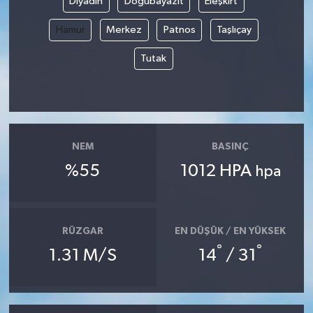
Diyadin
Doğubayazıt
Eleşkirt
Hamur
Merkez
Patnos
Taşlıçay
Tutak
NEM
BASINÇ
%55
1012 HPA
hpa
RÜZGAR
EN DÜŞÜK / EN YÜKSEK
°
°
1.31 M/S
14
/ 31