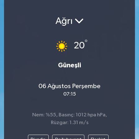
Magazin
Ağrı
Etkinlikler
°
20
Güneşli
06 Ağustos Perşembe
07:15
Nem: %55, Basınç: 1012 hpa hPa,
Rüzgar: 1.31 m/s