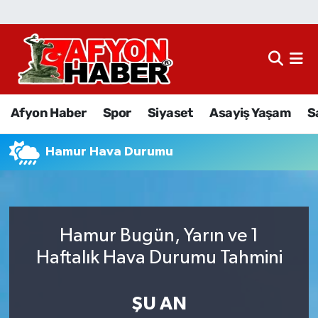
Afyon Haber
Siyaset
Afyon Haber
Spor
Siyaset
Asayiş Yaşam
S
Spor
Hamur Hava Durumu
Asayiş Yaşam
Sağlık
Hamur Bugün, Yarın ve 1
Eğitim
Haftalık Hava Durumu Tahmini
Sivil Toplum
ŞU AN
Ekonomi