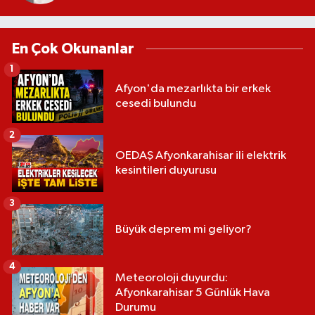
En Çok Okunanlar
1
Afyon'da mezarlıkta bir erkek
cesedi bulundu
2
OEDAŞ Afyonkarahisar ili elektrik
kesintileri duyurusu
3
Büyük deprem mi geliyor?
4
Meteoroloji duyurdu:
Afyonkarahisar 5 Günlük Hava
Durumu