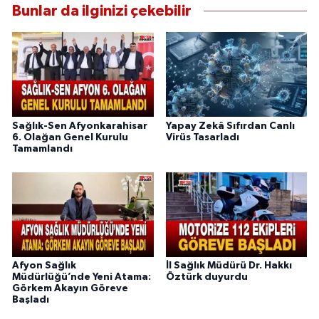
Bunlar da ilginizi çekebilir
Sağlık-Sen Afyonkarahisar
Yapay Zekâ Sıfırdan Canlı
6. Olağan Genel Kurulu
Virüs Tasarladı
Tamamlandı
Afyon Sağlık
İl Sağlık Müdürü Dr. Hakkı
Müdürlüğü’nde Yeni Atama:
Öztürk duyurdu
Görkem Akayın Göreve
Başladı