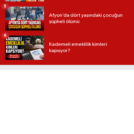
5
Afyon’da dört yaşındaki çocuğun
şüpheli ölümü
6
Kademeli emeklilik kimleri
kapsıyor?