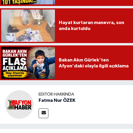
Hayat kurtaran manevra, son
anda kurtuldu
Bakan Akın Gürlek'ten
Afyon'daki olayla ilgili açıklama
EDITÖR HAKKINDA
Fatma Nur ÖZEK