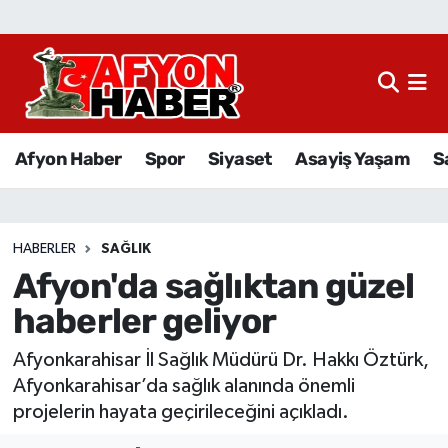
Afyon Haber
Siyaset
Afyon Haber
Spor
Siyaset
Asayiş Yaşam
S
Spor
Asayiş Yaşam
HABERLER
SAĞLIK
Afyon'da sağlıktan güzel
Sağlık
haberler geliyor
Eğitim
Afyonkarahisar İl Sağlık Müdürü Dr. Hakkı Öztürk,
Sivil Toplum
Afyonkarahisar’da sağlık alanında önemli
projelerin hayata geçirileceğini açıkladı.
Ekonomi