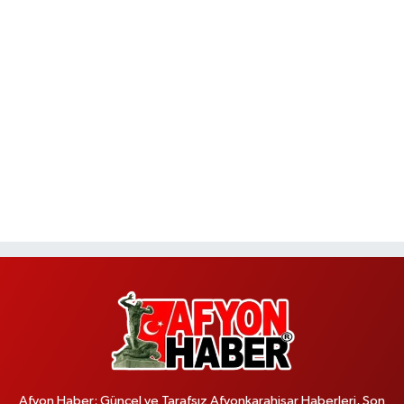
Afyon Haber; Güncel ve Tarafsız Afyonkarahisar Haberleri, Son