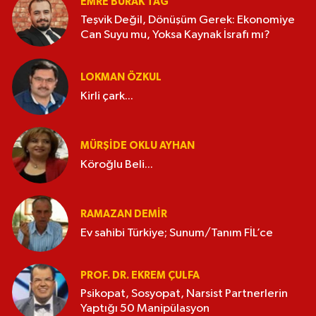
EMRE BURAK TAĞ
Teşvik Değil, Dönüşüm Gerek: Ekonomiye
Can Suyu mu, Yoksa Kaynak İsrafı mı?
LOKMAN ÖZKUL
Kirli çark...
MÜRŞIDE OKLU AYHAN
Köroğlu Beli...
RAMAZAN DEMİR
Ev sahibi Türkiye; Sunum/Tanım FİL’ce
PROF. DR. EKREM ÇULFA
Psikopat, Sosyopat, Narsist Partnerlerin
Yaptığı 50 Manipülasyon