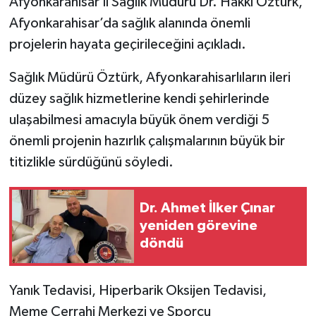
Afyonkarahisar İl Sağlık Müdürü Dr. Hakkı Öztürk,
Afyonkarahisar’da sağlık alanında önemli
projelerin hayata geçirileceğini açıkladı.
Sağlık Müdürü Öztürk, Afyonkarahisarlıların ileri
düzey sağlık hizmetlerine kendi şehirlerinde
ulaşabilmesi amacıyla büyük önem verdiği 5
önemli projenin hazırlık çalışmalarının büyük bir
titizlikle sürdüğünü söyledi.
Dr. Ahmet İlker Çınar
yeniden görevine
döndü
Yanık Tedavisi, Hiperbarik Oksijen Tedavisi,
Meme Cerrahi Merkezi ve Sporcu