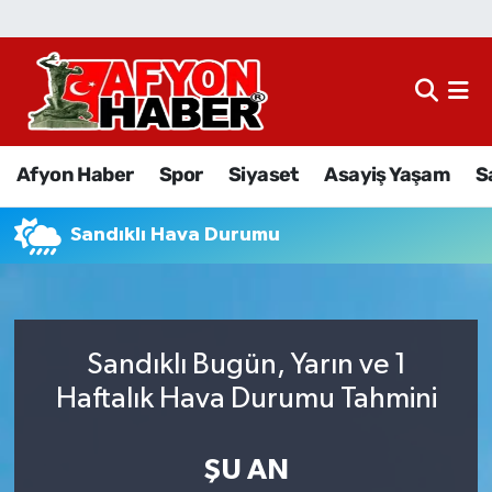
Afyon Haber
Siyaset
Afyon Haber
Spor
Siyaset
Asayiş Yaşam
S
Spor
Sandıklı Hava Durumu
Asayiş Yaşam
Sağlık
Sandıklı Bugün, Yarın ve 1
Eğitim
Haftalık Hava Durumu Tahmini
Sivil Toplum
ŞU AN
Ekonomi