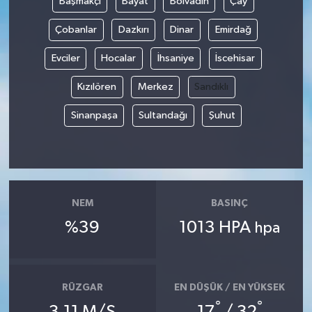
Başmakçı
Bayat
Bolvadin
Çay
Çobanlar
Dazkırı
Dinar
Emirdağ
Evciler
Hocalar
İhsaniye
İscehisar
Kızılören
Merkez
Sandıklı
Sinanpaşa
Sultandağı
Şuhut
NEM
BASINÇ
%39
1013 HPA
hpa
RÜZGAR
EN DÜŞÜK / EN YÜKSEK
°
°
3.11 M/S
17
/ 32