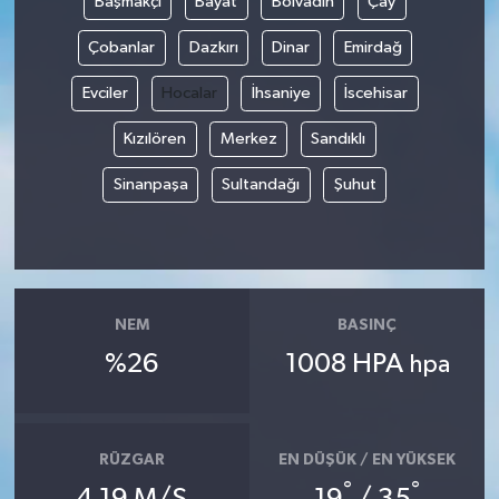
Başmakçı
Bayat
Bolvadin
Çay
Çobanlar
Dazkırı
Dinar
Emirdağ
Evciler
Hocalar
İhsaniye
İscehisar
Kızılören
Merkez
Sandıklı
Sinanpaşa
Sultandağı
Şuhut
NEM
BASINÇ
%26
1008 HPA
hpa
RÜZGAR
EN DÜŞÜK / EN YÜKSEK
°
°
4.19 M/S
19
/ 35