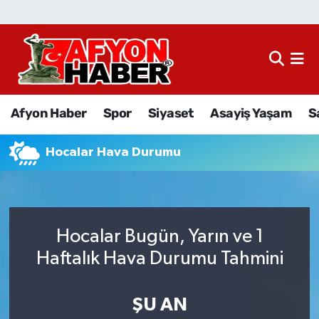
Afyon Haber
Siyaset
Afyon Haber
Spor
Siyaset
Asayiş Yaşam
S
Spor
Hocalar Hava Durumu
Asayiş Yaşam
Sağlık
Hocalar Bugün, Yarın ve 1
Eğitim
Haftalık Hava Durumu Tahmini
Sivil Toplum
ŞU AN
Ekonomi