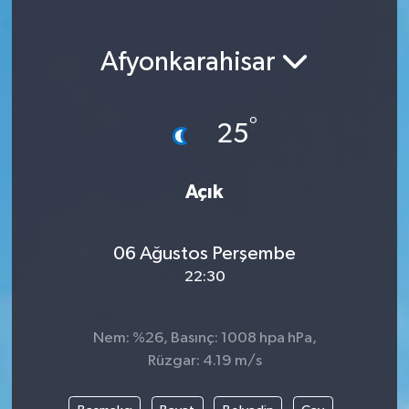
Magazin
Afyonkarahisar
Etkinlikler
°
25
Açık
06 Ağustos Perşembe
22:30
Nem: %26, Basınç: 1008 hpa hPa,
Rüzgar: 4.19 m/s