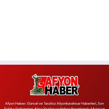
Afyon Haber; Güncel ve Tarafsız Afyonkarahisar Haberleri, Son
Dakika Gelişmeleri, Köşe Yazıları ve Haber Yorumlarıyla Afyon'un