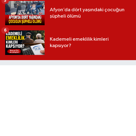
5
Afyon’da dört yaşındaki çocuğun
şüpheli ölümü
6
Kademeli emeklilik kimleri
kapsıyor?