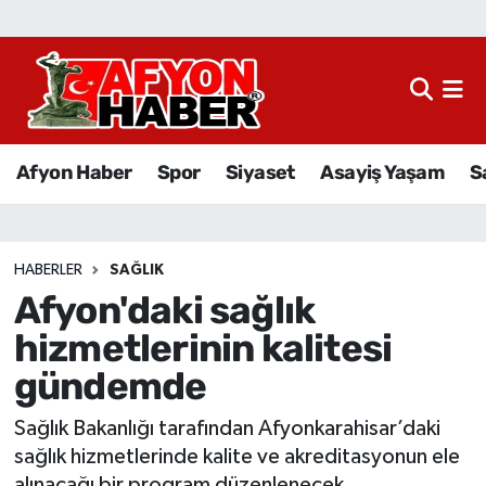
Afyon Haber
Siyaset
Afyon Haber
Spor
Siyaset
Asayiş Yaşam
S
Spor
Asayiş Yaşam
HABERLER
SAĞLIK
Afyon'daki sağlık
Sağlık
hizmetlerinin kalitesi
Eğitim
gündemde
Sivil Toplum
Sağlık Bakanlığı tarafından Afyonkarahisar’daki
sağlık hizmetlerinde kalite ve akreditasyonun ele
Ekonomi
alınacağı bir program düzenlenecek.