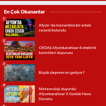
En Çok Okunanlar
1
Afyon'da mezarlıkta bir erkek
cesedi bulundu
2
OEDAŞ Afyonkarahisar ili elektrik
kesintileri duyurusu
3
Büyük deprem mi geliyor?
4
Meteoroloji duyurdu:
Afyonkarahisar 5 Günlük Hava
Durumu