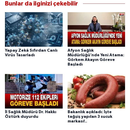
Bunlar da ilginizi çekebilir
Yapay Zekâ Sıfırdan Canlı
Afyon Sağlık
Virüs Tasarladı
Müdürlüğü’nde Yeni Atama:
Görkem Akayın Göreve
Başladı
İl Sağlık Müdürü Dr. Hakkı
Bakanlık açıkladı: İşte
Öztürk duyurdu
tağşiş yapılan 3 sucuk
markası!..