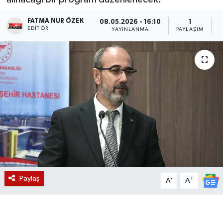
Magazin
FATMA NUR ÖZEK
08.05.2026 - 16:10
1
EDITÖR
YAYINLANMA
PAYLAŞIM
O
Etkinlikler
Paylaş
-
+
A
A