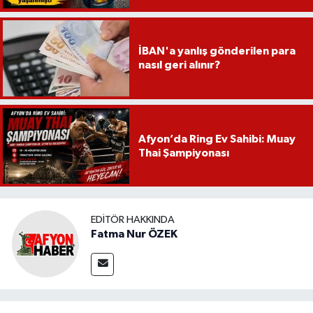
İBAN'a yanlış gönderilen para
nasıl geri alınır?
Afyon’da Ring Ev Sahibi: Muay
Thai Şampiyonası
EDITÖR HAKKINDA
Fatma Nur ÖZEK