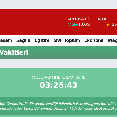
2
Öğle
13:09
Yaşam
Sağlık
Eğitim
Sivil Toplum
Ekonomi
Mag
akitleri
ÖĞLE VAKTINE KALAN SÜRE
03:25:43
biri Cennet'tedir. Bir adam, verdiği hükmün haksız olduğunu bile bile
rını zâyi eder, bu da Cehennem'dedir. Bir kâdı da hakka riâyet ederek hü