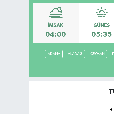
Magazin
Etkinlikler
İMSAK
GÜNEŞ
04:00
05:35
ADANA
ALADAĞ
CEYHAN
T
Hİ