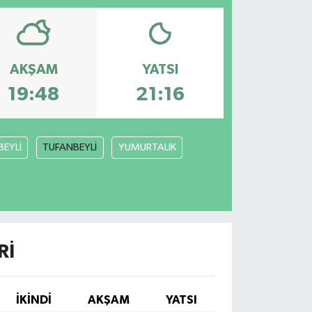
AKŞAM
YATSI
19:48
21:16
BEYLİ
TUFANBEYLİ
YUMURTALIK
RI
İKINDI
AKŞAM
YATSI