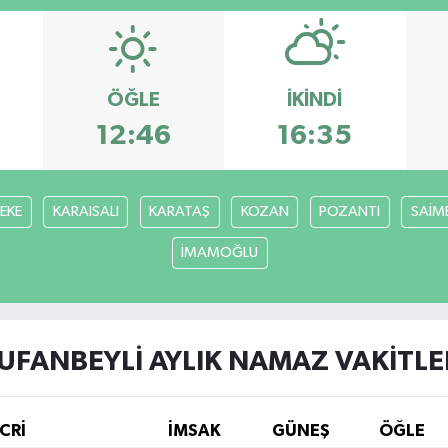
ÖĞLE
İKINDI
12:46
16:35
FEKE
KARAISALI
KARATAŞ
KOZAN
POZANTI
SAİM
İMAMOĞLU
UFANBEYLİ AYLIK NAMAZ VAKITLE
CRİ
İMSAK
GÜNEŞ
ÖĞLE