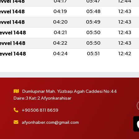
evvel 1448
04:17
05:47
12:44
evvel 1448
04:19
05:48
12:43
evvel 1448
04:20
05:49
12:43
levvel 1448
04:21
05:50
12:43
levvel 1448
04:22
05:50
12:43
levvel 1448
04:24
05:51
12:42
Dumlupınar Mah. Yüzbaşı Agah Caddesi No:44
Daire:3 Kat:2 Afyonkarahisar
+90506 811 8659
afyonhaber.com@gmail.com