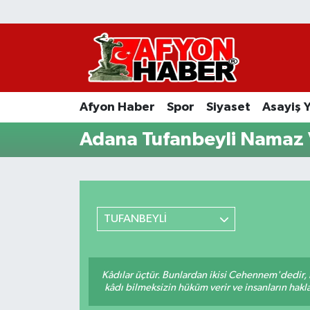
Afyon Haber
Siyaset
Afyon Haber
Spor
Siyaset
Asayiş 
Spor
Adana Tufanbeyli Namaz V
Asayiş Yaşam
Sağlık
TUFANBEYLİ
Eğitim
Sivil Toplum
Kâdılar üçtür. Bunlardan ikisi Cehennem'dedir, 
kâdı bilmeksizin hüküm verir ve insanların hakla
Ekonomi