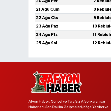
20 Ağu Per
7 Rebiul
21 Ağu Cum
8 Rebiul
22 Ağu Cts
9 Rebiul
23 Ağu Paz
10 Rebiu
24 Ağu Pts
11 Rebiu
25 Ağu Sal
12 Rebiu
Afyon Haber; Güncel ve Tarafsız Afyonkarahisar
Haberleri, Son Dakika Gelişmeleri, Köşe Yazıları ve