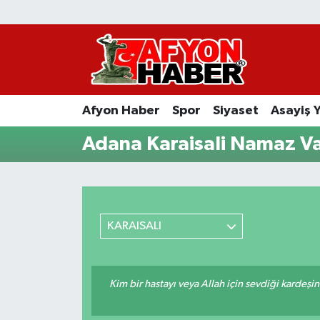
Afyon Haber
Siyaset
Afyon Haber
Spor
Siyaset
Asayiş 
Spor
Adana Karaisali Namaz Va
Asayiş Yaşam
Sağlık
KARAISALI
Eğitim
Sivil Toplum
Kim bir hastayı veya Allah için sevdiği kardeşi
Ekonomi