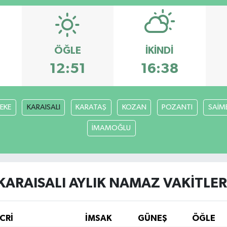
ÖĞLE
İKINDI
12:51
16:38
FEKE
KARAISALI
KARATAŞ
KOZAN
POZANTI
SAİM
İMAMOĞLU
KARAISALI AYLIK NAMAZ VAKITLER
CRİ
İMSAK
GÜNEŞ
ÖĞLE