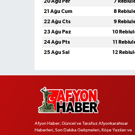
20 Ağu Per
7 Rebiul
21 Ağu Cum
8 Rebiul
22 Ağu Cts
9 Rebiul
23 Ağu Paz
10 Rebiu
24 Ağu Pts
11 Rebiu
25 Ağu Sal
12 Rebiu
Afyon Haber; Güncel ve Tarafsız Afyonkarahisar
Haberleri, Son Dakika Gelişmeleri, Köşe Yazıları ve