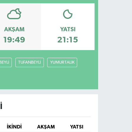
AKŞAM
YATSI
19:49
21:15
BEYLİ
TUFANBEYLİ
YUMURTALIK
I
İKINDI
AKŞAM
YATSI