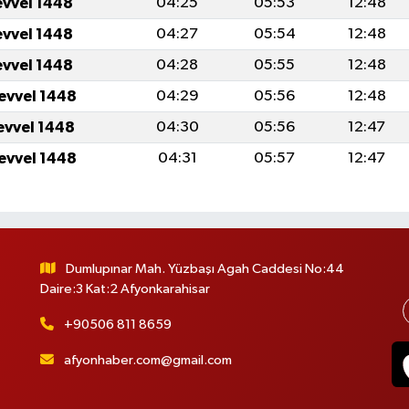
evvel 1448
04:25
05:53
12:48
evvel 1448
04:27
05:54
12:48
evvel 1448
04:28
05:55
12:48
levvel 1448
04:29
05:56
12:48
levvel 1448
04:30
05:56
12:47
levvel 1448
04:31
05:57
12:47
Dumlupınar Mah. Yüzbaşı Agah Caddesi No:44
Daire:3 Kat:2 Afyonkarahisar
+90506 811 8659
afyonhaber.com@gmail.com