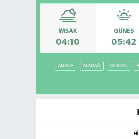
Magazin
Etkinlikler
İMSAK
GÜNEŞ
04:10
05:42
ADANA
ALADAĞ
CEYHAN
Hİ