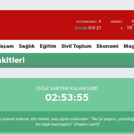
19
İmsak
04:21
Yaşam
Sağlık
Eğitim
Sivil Toplum
Ekonomi
Mag
kitleri
ÖĞLE VAKTINE KALAN SÜRE
02:53:55
ni ziyaret ederse, bir melek, ona şöyle nidâ eder: "Ne iyi yaptın, yürüdü
bir köşk hazırladın!" (Hadis-i şerif)