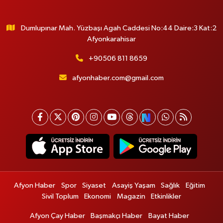
Dumlupınar Mah. Yüzbaşı Agah Caddesi No:44 Daire:3 Kat:2
Afyonkarahisar
+90506 811 8659
afyonhaber.com@gmail.com
Afyon Haber
Spor
Siyaset
Asayiş Yaşam
Sağlık
Eğitim
Sivil Toplum
Ekonomi
Magazin
Etkinlikler
Afyon Çay Haber
Başmakçı Haber
Bayat Haber