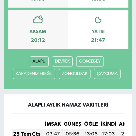
AKŞAM
YATSI
20:12
21:47
ALAPLI
DEVREK
GÖKÇEBEY
KARADENİZ EREĞLİ
ZONGULDAK
ÇAYCUMA
ALAPLI AYLIK NAMAZ VAKITLERI
İMSAK
GÜNEŞ
ÖĞLE
İKINDI
AKŞA
25 Tem Cts
03:47
05:36
13:06
17:03
20:26