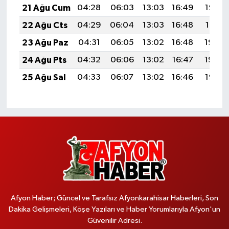
21 Ağu Cum
04:28
06:03
13:03
16:49
19:53
22 Ağu Cts
04:29
06:04
13:03
16:48
19:51
23 Ağu Paz
04:31
06:05
13:02
16:48
19:50
24 Ağu Pts
04:32
06:06
13:02
16:47
19:48
25 Ağu Sal
04:33
06:07
13:02
16:46
19:47
Afyon Haber; Güncel ve Tarafsız Afyonkarahisar Haberleri, Son
Dakika Gelişmeleri, Köşe Yazıları ve Haber Yorumlarıyla Afyon'un
Güvenilir Adresi.