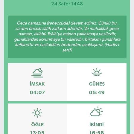
24 Safer 1448
Magazin
Gece namazına (teheccüde) devam ediniz. Çünkü bu,
Etkinlikler
sizden önceki sâlih zâtların âdetidir. Ve muhakkak gece
namazı, Allâhü Teâlâ'ya mânen yaklaşmaya vesîledir,
günahlardan korunmaya bir vâsıtadır, birtakım günahlara
keffârettir ve hastalıkları bedenden uzaklaştırır. (Hadis-i
şerif)
İMSAK
GÜNEŞ
04:07
05:49
ÖĞLE
İKINDI
13:05
16:58