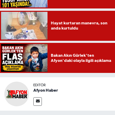
Hayat kurtaran manevra, son
anda kurtuldu
Bakan Akın Gürlek'ten
Afyon'daki olayla ilgili açıklama
EDITÖR
Afyon Haber