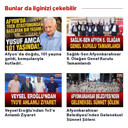
Bunlar da ilginizi çekebilir
Afyon'da doğdu, 101 yaşına
Sağlık-Sen Afyonkarahisar
geldi, komşularıyla
6. Olağan Genel Kurulu
kutladı!..
Tamamlandı
Veysel Eroğlu’ndan Tv3’e
Afyonkarahisar
Anlamlı Ziyaret
Belediyesi’nden Geleneksel
Sünnet Şöleni