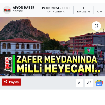
AFYON HABER
Magazin
19.06.2024 - 13:01
1
EDITÖR
YAYINLANMA
PAYLAŞIM
OKUN
Etkinlikler
Paylaş
-
+
A
A