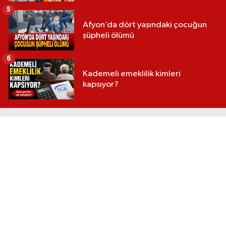
5
Afyon’da dört yaşındaki çocuğun
şüpheli ölümü
6
Kademeli emeklilik kimleri
kapsıyor?