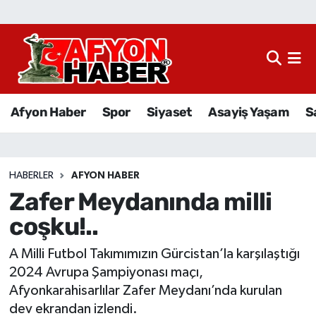
Afyon Haber
Siyaset
Afyon Haber
Spor
Siyaset
Asayiş Yaşam
S
Spor
Asayiş Yaşam
HABERLER
AFYON HABER
Zafer Meydanında milli
Sağlık
coşku!..
Eğitim
A Milli Futbol Takımımızın Gürcistan’la karşılaştığı
Sivil Toplum
2024 Avrupa Şampiyonası maçı,
Afyonkarahisarlılar Zafer Meydanı’nda kurulan
Ekonomi
dev ekrandan izlendi.