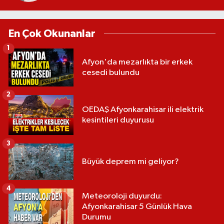
En Çok Okunanlar
1
Afyon'da mezarlıkta bir erkek
cesedi bulundu
2
OEDAŞ Afyonkarahisar ili elektrik
kesintileri duyurusu
3
Büyük deprem mi geliyor?
4
Meteoroloji duyurdu:
Afyonkarahisar 5 Günlük Hava
Durumu