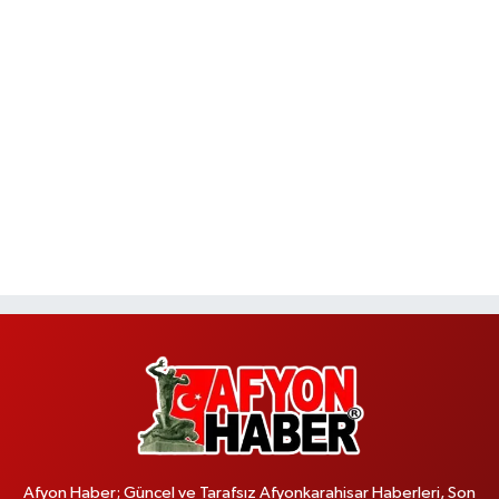
Afyon Haber; Güncel ve Tarafsız Afyonkarahisar Haberleri, Son