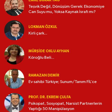
EMRE BURAK TAĞ
Teşvik Değil, Dönüşüm Gerek: Ekonomiye
Can Suyu mu, Yoksa Kaynak İsrafı mı?
LOKMAN ÖZKUL
Kirli çark...
MÜRŞIDE OKLU AYHAN
Köroğlu Beli...
RAMAZAN DEMİR
Ev sahibi Türkiye; Sunum/Tanım FİL’ce
PROF. DR. EKREM ÇULFA
Psikopat, Sosyopat, Narsist Partnerlerin
Yaptığı 50 Manipülasyon