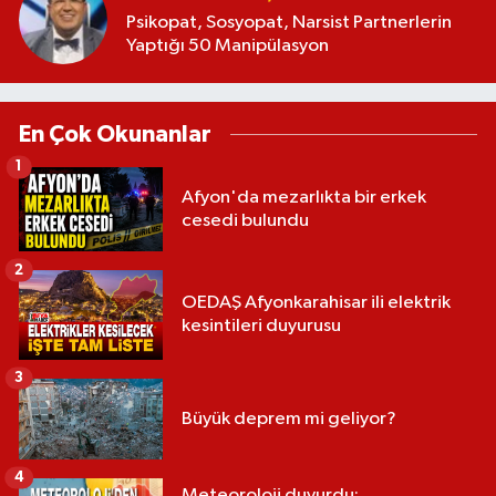
Psikopat, Sosyopat, Narsist Partnerlerin
Yaptığı 50 Manipülasyon
En Çok Okunanlar
1
Afyon'da mezarlıkta bir erkek
cesedi bulundu
2
OEDAŞ Afyonkarahisar ili elektrik
kesintileri duyurusu
3
Büyük deprem mi geliyor?
4
Meteoroloji duyurdu: