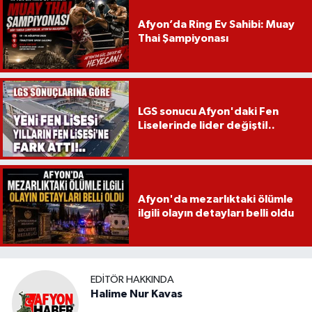
Afyon’da Ring Ev Sahibi: Muay
Thai Şampiyonası
LGS sonucu Afyon'daki Fen
Liselerinde lider değişti!..
Afyon'da mezarlıktaki ölümle
ilgili olayın detayları belli oldu
EDITÖR HAKKINDA
Halime Nur Kavas