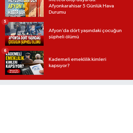
Afyonkarahisar 5 Günlük Hava
Durumu
5
Afyon’da dört yaşındaki çocuğun
şüpheli ölümü
6
Kademeli emeklilik kimleri
kapsıyor?