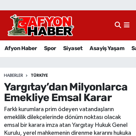
Afyon Haber
Siyaset
Afyon Haber
Spor
Siyaset
Asayiş Yaşam
S
Spor
Asayiş Yaşam
HABERLER
TÜRKIYE
Yargıtay’dan Milyonlarca
Sağlık
Emekliye Emsal Karar
Eğitim
Farklı kurumlara prim ödeyen vatandaşların
Sivil Toplum
emeklilik dilekçelerinde dönüm noktası olacak
emsal bir karara imza atan Yargıtay Hukuk Genel
Ekonomi
Kurulu, yerel mahkemenin direnme kararını hukuka