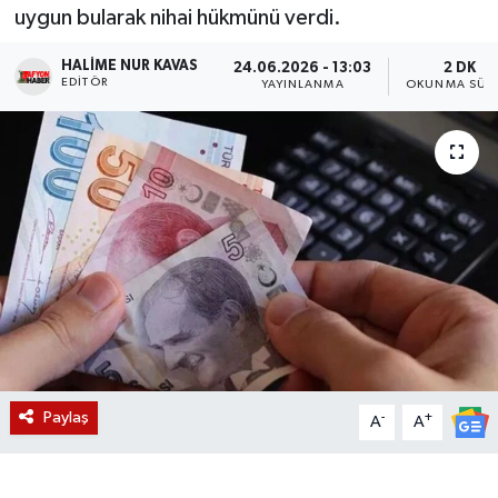
uygun bularak nihai hükmünü verdi.
Magazin
HALIME NUR KAVAS
24.06.2026 - 13:03
2 DK
EDITÖR
YAYINLANMA
OKUNMA SÜRE
Etkinlikler
Paylaş
-
+
A
A