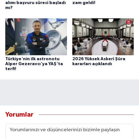
alımı başvuru süreci başladı
zam geldi!
mı?
Türkiye'nin ilk astronotu
2026 Yüksek Askerî Şûra
Alper Gezeravcı'ya YAŞ'ta
kararları açıklandı
terfi!
Yorumlar