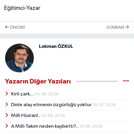
Eğitimci-Yazar
ÖNCEKI
SONRAKI
Lokman ÖZKUL
Yazarın Diğer Yazıları
Kirli çark...
04.08.2026
Dinle alay etmenin özgürlüğü yoktur
06.07.2026
Milli Hüsran!..
22.06.2026
A Milli Takım neden kaybetti?..
16.06.2026