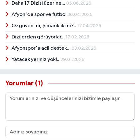
Daha 17 Dizisi üzerine...
05.06.2026
Afyon'da spor ve futbol
30.04.2026
Özgüven mi, Şımarıklık mı?..
17.04.2026
Dizilerden görüyorlar...
17.02.2026
Afyonspor'a acil destek...
03.02.2026
Yatacak yeriniz yok!..
29.01.2026
Yorumlar (1)