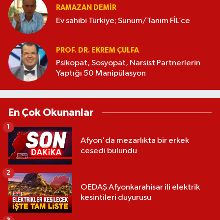
RAMAZAN DEMİR
Ev sahibi Türkiye; Sunum/Tanım FİL’ce
PROF. DR. EKREM ÇULFA
Psikopat, Sosyopat, Narsist Partnerlerin
Yaptığı 50 Manipülasyon
En Çok Okunanlar
1
Afyon'da mezarlıkta bir erkek
cesedi bulundu
2
OEDAŞ Afyonkarahisar ili elektrik
kesintileri duyurusu