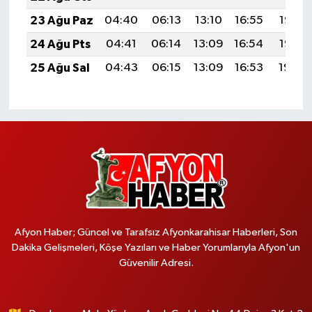
23 Ağu Paz
04:40
06:13
13:10
16:55
19:57
24 Ağu Pts
04:41
06:14
13:09
16:54
19:55
25 Ağu Sal
04:43
06:15
13:09
16:53
19:54
Afyon Haber; Güncel ve Tarafsız Afyonkarahisar Haberleri, Son
Dakika Gelişmeleri, Köşe Yazıları ve Haber Yorumlarıyla Afyon'un
Güvenilir Adresi.