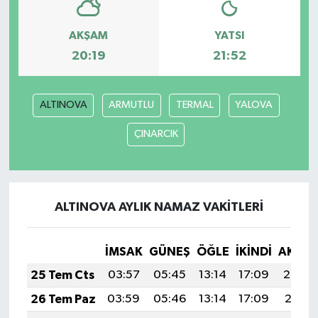
AKŞAM
YATSI
20:19
21:52
ALTINOVA
ARMUTLU
TERMAL
YALOVA
ÇINARCIK
ALTINOVA AYLIK NAMAZ VAKITLERI
İMSAK
GÜNEŞ
ÖĞLE
İKINDI
AKŞA
25 Tem Cts
03:57
05:45
13:14
17:09
20:32
26 Tem Paz
03:59
05:46
13:14
17:09
20:31