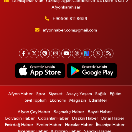
Dumlupınar Mah. Yüzbaşı Agah Caddesi No:44 Daire:3 Kat:2
Afyonkarahisar
+90506 811 8659
afyonhaber.com@gmail.com
Afyon Haber
Spor
Siyaset
Asayiş Yaşam
Sağlık
Eğitim
Sivil Toplum
Ekonomi
Magazin
Etkinlikler
Afyon Çay Haber
Başmakçı Haber
Bayat Haber
Bolvadin Haber
Çobanlar Haber
Dazkırı Haber
Dinar Haber
Emirdağ Haber
Evciler Haber
Hocalar Haber
İhsaniye Haber
İscehisar Haber
Kızılören Haber
Sandıklı Haber