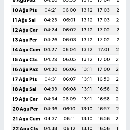
9 Ağu Paz
04:20
05:59
13:13
17:04
20:16
10 Ağu Pts
04:21
06:00
13:12
17:03
20:15
11 Ağu Sal
04:23
06:01
13:12
17:03
20:14
12 Ağu Çar
04:24
06:02
13:12
17:02
20:12
13 Ağu Per
04:26
06:03
13:12
17:02
20:11
14 Ağu Cum
04:27
06:04
13:12
17:01
20:10
15 Ağu Cts
04:29
06:05
13:12
17:00
20:08
16 Ağu Paz
04:30
06:06
13:11
17:00
20:07
17 Ağu Pts
04:31
06:07
13:11
16:59
20:05
18 Ağu Sal
04:33
06:08
13:11
16:58
20:04
19 Ağu Çar
04:34
06:09
13:11
16:58
20:03
20 Ağu Per
04:36
06:10
13:10
16:57
20:01
21 Ağu Cum
04:37
06:11
13:10
16:56
20:00
22 Ağu Cts
04:38
06:12
13:10
16:56
19:58