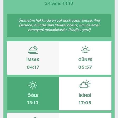
24 Safer 1448
Magazin
Ümmetim hakkında en çok korktuğum kimse, ilmi
Etkinlikler
(sadece) dilinde olan (itikadı bozuk, ilmiyle amel
etmeyen) münafıklardır. (Hadis-i şerif)
İMSAK
GÜNEŞ
04:17
05:57
ÖĞLE
İKINDI
13:13
17:05