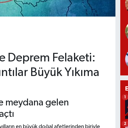
e Deprem Felaketi:
sıntılar Büyük Yıkıma
1
şe meydana gelen
açtı
2
lların en büyük doğal afetlerinden biriyle