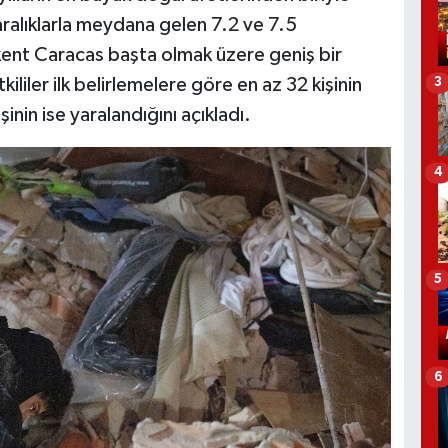
a aralıklarla meydana gelen 7.2 ve 7.5
ent Caracas başta olmak üzere geniş bir
iler ilk belirlemelere göre en az 32 kişinin
3
inin ise yaralandığını açıkladı.
4
5
6