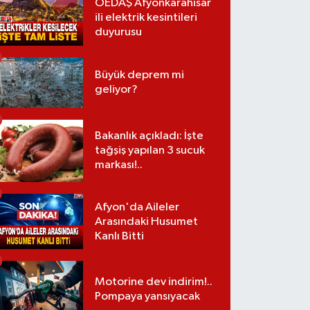
OEDAŞ Afyonkarahisar
ili elektrik kesintileri
duyurusu
Büyük deprem mi
geliyor?
Bakanlık açıkladı: İşte
tağşiş yapılan 3 sucuk
markası!..
Afyon'da Aileler
Arasındaki Husumet
Kanlı Bitti
Motorine dev indirim!..
Pompaya yansıyacak