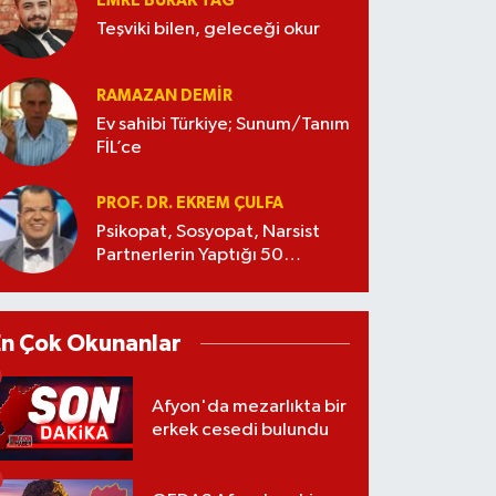
EMRE BURAK TAĞ
Teşviki bilen, geleceği okur
RAMAZAN DEMİR
Ev sahibi Türkiye; Sunum/Tanım
FİL’ce
PROF. DR. EKREM ÇULFA
Psikopat, Sosyopat, Narsist
Partnerlerin Yaptığı 50
Manipülasyon
En Çok Okunanlar
Afyon'da mezarlıkta bir
erkek cesedi bulundu