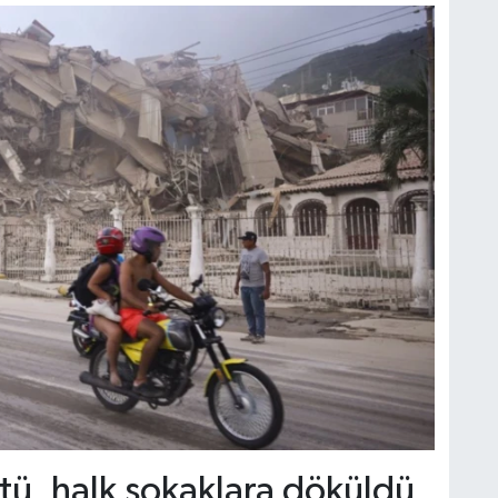
tü, halk sokaklara döküldü