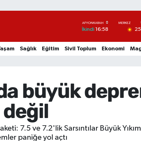
2
İkindi
16:58
Yaşam
Sağlık
Eğitim
Sivil Toplum
Ekonomi
Mag
da büyük deprem
 değil
keti: 7.5 ve 7.2'lik Sarsıntılar Büyük Yık
ler paniğe yol açtı