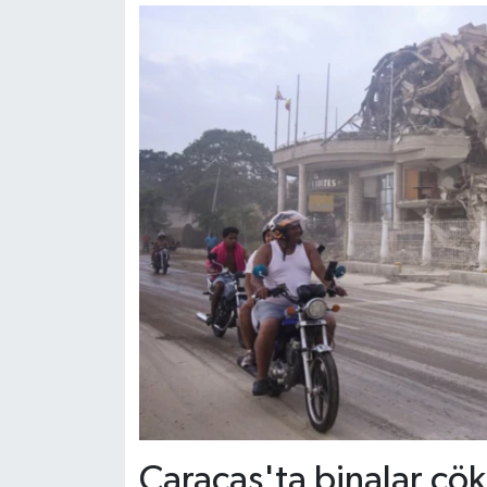
Caracas'ta binalar çök