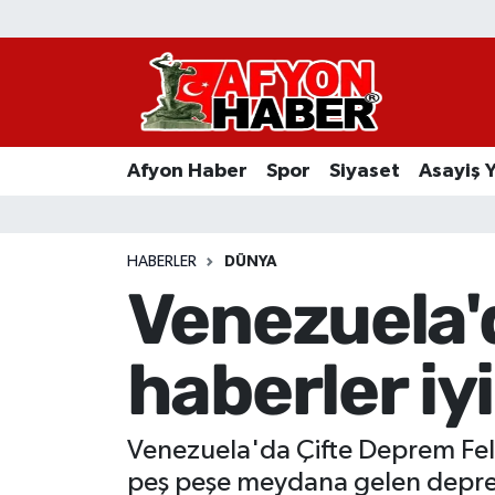
Afyon Haber
Siyaset
Afyon Haber
Spor
Siyaset
Asayiş 
Spor
Asayiş Yaşam
HABERLER
DÜNYA
Venezuela'
Sağlık
haberler iyi
Eğitim
Sivil Toplum
Venezuela'da Çifte Deprem Fela
Ekonomi
peş peşe meydana gelen deprem