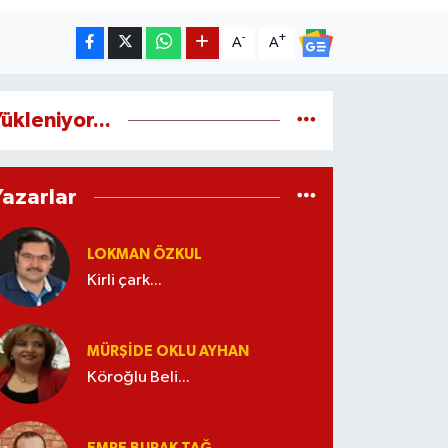
-
+
A
A
ükleniyor...
Yazarlar
LOKMAN ÖZKUL
Kirli çark...
MÜRŞIDE OKLU AYHAN
Köroğlu Beli...