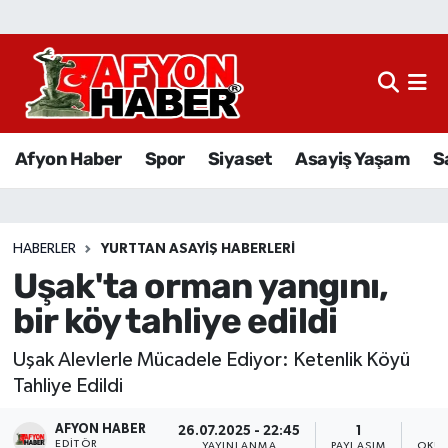
Afyon Haber
Siyaset
Afyon Haber
Spor
Siyaset
Asayiş Yaşam
S
Spor
Asayiş Yaşam
HABERLER
YURTTAN ASAYIŞ HABERLERI
Uşak'ta orman yangını,
Sağlık
bir köy tahliye edildi
Eğitim
Uşak Alevlerle Mücadele Ediyor: Ketenlik Köyü
Sivil Toplum
Tahliye Edildi
AFYON HABER
Ekonomi
26.07.2025 - 22:45
1
EDITÖR
YAYINLANMA
PAYLAŞIM
OKUN