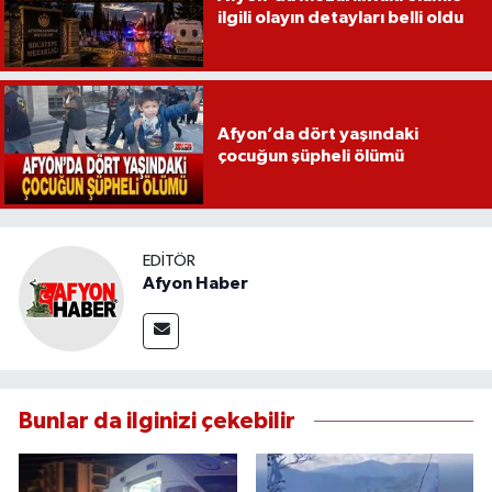
ilgili olayın detayları belli oldu
Afyon’da dört yaşındaki
çocuğun şüpheli ölümü
EDITÖR
Afyon Haber
Bunlar da ilginizi çekebilir