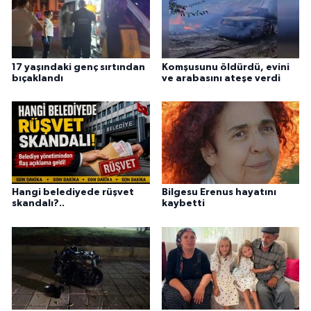
17 yaşındaki genç sırtından
Komşusunu öldürdü, evini
bıçaklandı
ve arabasını ateşe verdi
Hangi belediyede rüşvet
Bilgesu Erenus hayatını
skandalı?..
kaybetti