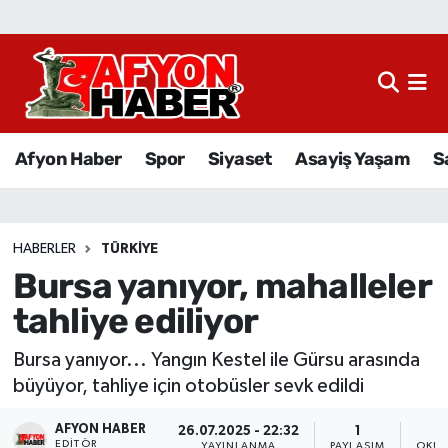
Afyon Haber
Siyaset
Afyon Haber
Spor
Siyaset
Asayiş Yaşam
S
Spor
Asayiş Yaşam
HABERLER
TÜRKIYE
Bursa yanıyor, mahalleler
Sağlık
tahliye ediliyor
Eğitim
Bursa yanıyor... Yangın Kestel ile Gürsu arasında
Sivil Toplum
büyüyor, tahliye için otobüsler sevk edildi
AFYON HABER
Ekonomi
26.07.2025 - 22:32
1
EDITÖR
YAYINLANMA
PAYLAŞIM
OKUN