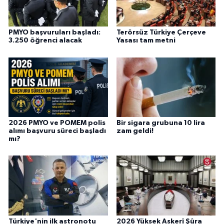
PMYO başvuruları başladı:
Terörsüz Türkiye Çerçeve
3.250 öğrenci alacak
Yasası tam metni
2026 PMYO ve POMEM polis
Bir sigara grubuna 10 lira
alımı başvuru süreci başladı
zam geldi!
mı?
Türkiye'nin ilk astronotu
2026 Yüksek Askerî Şûra