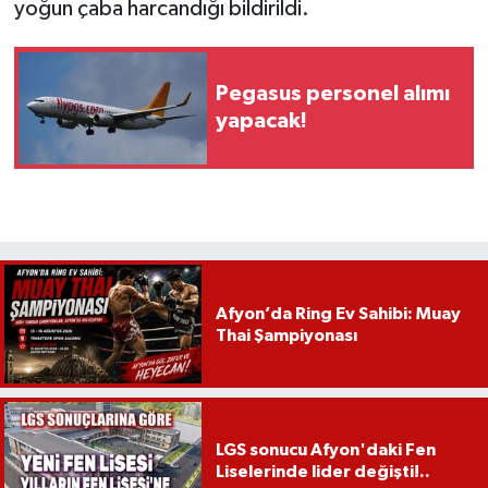
yoğun çaba harcandığı bildirildi.
Pegasus personel alımı
yapacak!
Afyon’da Ring Ev Sahibi: Muay
Thai Şampiyonası
LGS sonucu Afyon'daki Fen
Liselerinde lider değişti!..