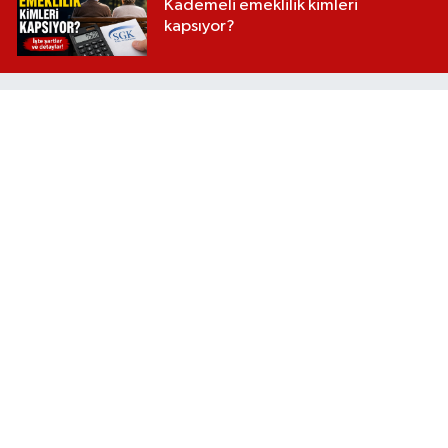
Kademeli emeklilik kimleri
kapsıyor?