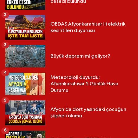
cesedi bulundu
2
OEDAŞ Afyonkarahisar ili elektrik
kesintileri duyurusu
3
Büyük deprem mi geliyor?
4
Meteoroloji duyurdu:
Afyonkarahisar 5 Günlük Hava
Durumu
5
Afyon’da dört yaşındaki çocuğun
şüpheli ölümü
6