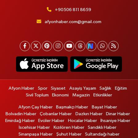
+90506 811 8659
afyonhaber.com@gmail.com
Afyon Haber
Spor
Siyaset
Asayiş Yaşam
Sağlık
Eğitim
Sivil Toplum
Ekonomi
Magazin
Etkinlikler
Afyon Çay Haber
Başmakçı Haber
Bayat Haber
Bolvadin Haber
Çobanlar Haber
Dazkırı Haber
Dinar Haber
Emirdağ Haber
Evciler Haber
Hocalar Haber
İhsaniye Haber
İscehisar Haber
Kızılören Haber
Sandıklı Haber
Sinanpaşa Haber
Şuhut Haber
Sultandağı haber