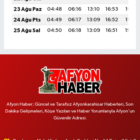
23 Ağu Paz
04:48
06:16
13:10
16:53
19:53
24 Ağu Pts
04:49
06:17
13:09
16:52
19:52
25 Ağu Sal
04:50
06:18
13:09
16:51
19:50
Afyon Haber; Güncel ve Tarafsız Afyonkarahisar Haberleri, Son
Dakika Gelişmeleri, Köşe Yazıları ve Haber Yorumlarıyla Afyon'un
Güvenilir Adresi.