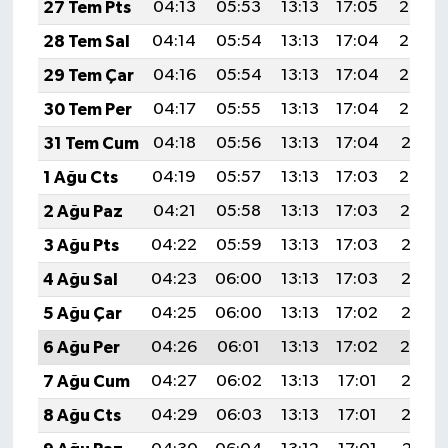
27 Tem Pts
04:13
05:53
13:13
17:05
20:24
28 Tem Sal
04:14
05:54
13:13
17:04
20:23
29 Tem Çar
04:16
05:54
13:13
17:04
20:22
30 Tem Per
04:17
05:55
13:13
17:04
20:22
31 Tem Cum
04:18
05:56
13:13
17:04
20:21
1 Ağu Cts
04:19
05:57
13:13
17:03
20:20
2 Ağu Paz
04:21
05:58
13:13
17:03
20:19
3 Ağu Pts
04:22
05:59
13:13
17:03
20:18
4 Ağu Sal
04:23
06:00
13:13
17:03
20:17
5 Ağu Çar
04:25
06:00
13:13
17:02
20:16
6 Ağu Per
04:26
06:01
13:13
17:02
20:14
7 Ağu Cum
04:27
06:02
13:13
17:01
20:13
8 Ağu Cts
04:29
06:03
13:13
17:01
20:12