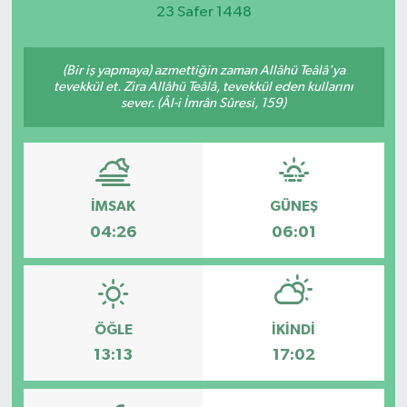
23 Safer 1448
Magazin
(Bir iş yapmaya) azmettiğin zaman Allâhü Teâlâ'ya
Etkinlikler
tevekkül et. Zira Allâhü Teâlâ, tevekkül eden kullarını
sever. (Âl-i İmrân Sûresi, 159)
İMSAK
GÜNEŞ
04:26
06:01
ÖĞLE
İKINDI
13:13
17:02