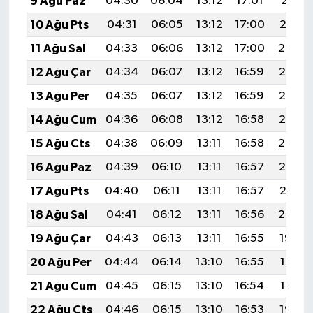
9 Ağu Paz
04:30
06:04
13:12
17:01
20:11
10 Ağu Pts
04:31
06:05
13:12
17:00
20:10
11 Ağu Sal
04:33
06:06
13:12
17:00
20:09
12 Ağu Çar
04:34
06:07
13:12
16:59
20:08
13 Ağu Per
04:35
06:07
13:12
16:59
20:06
14 Ağu Cum
04:36
06:08
13:12
16:58
20:05
15 Ağu Cts
04:38
06:09
13:11
16:58
20:04
16 Ağu Paz
04:39
06:10
13:11
16:57
20:03
17 Ağu Pts
04:40
06:11
13:11
16:57
20:01
18 Ağu Sal
04:41
06:12
13:11
16:56
20:00
19 Ağu Çar
04:43
06:13
13:11
16:55
19:59
20 Ağu Per
04:44
06:14
13:10
16:55
19:57
21 Ağu Cum
04:45
06:15
13:10
16:54
19:56
22 Ağu Cts
04:46
06:15
13:10
16:53
19:54