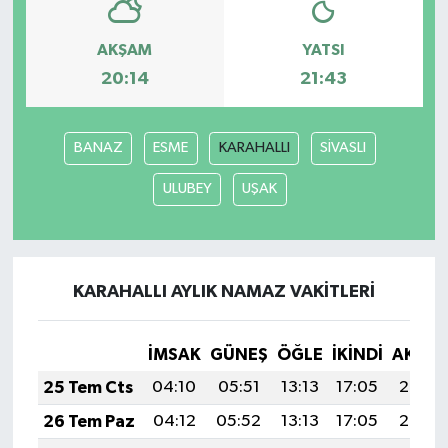
AKŞAM
YATSI
20:14
21:43
BANAZ
ESME
KARAHALLI
SİVASLI
ULUBEY
UŞAK
KARAHALLI AYLIK NAMAZ VAKITLERI
İMSAK
GÜNEŞ
ÖĞLE
İKINDI
AKŞA
25 Tem Cts
04:10
05:51
13:13
17:05
20:26
26 Tem Paz
04:12
05:52
13:13
17:05
20:25