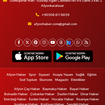
Dumlupınar Mah. Yüzbaşı Agah Caddesi No:44 Daire:3 Kat:2
Afyonkarahisar
+90506 811 8659
afyonhaber.com@gmail.com
Afyon Haber
Spor
Siyaset
Asayiş Yaşam
Sağlık
Eğitim
Sivil Toplum
Ekonomi
Magazin
Etkinlikler
Afyon Çay Haber
Başmakçı Haber
Bayat Haber
Bolvadin Haber
Çobanlar Haber
Dazkırı Haber
Dinar Haber
Emirdağ Haber
Evciler Haber
Hocalar Haber
İhsaniye Haber
İscehisar Haber
Kızılören Haber
Sandıklı Haber