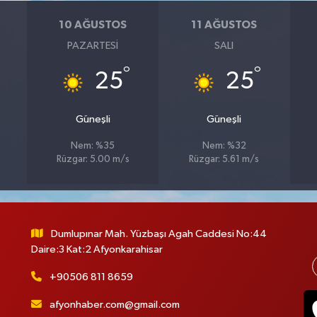
10 AĞUSTOS
11 AĞUSTOS
PAZARTESI
SALI
°
°
25
25
Güneşli
Güneşli
Nem: %35
Nem: %32
Rüzgar: 5.00 m/s
Rüzgar: 5.61 m/s
Dumlupınar Mah. Yüzbaşı Agah Caddesi No:44
Daire:3 Kat:2 Afyonkarahisar
+90506 811 8659
afyonhaber.com@gmail.com