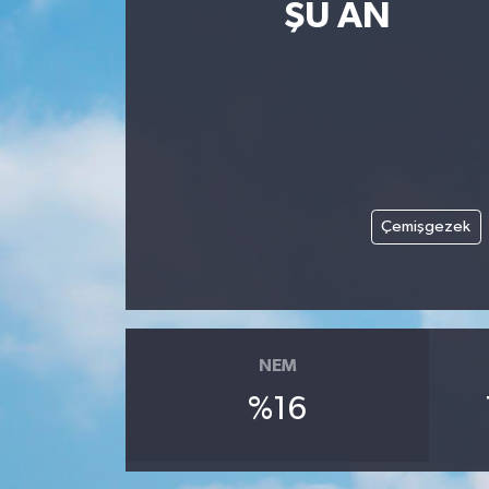
ŞU AN
Magazin
Etkinlikler
Çemişgezek
NEM
%16