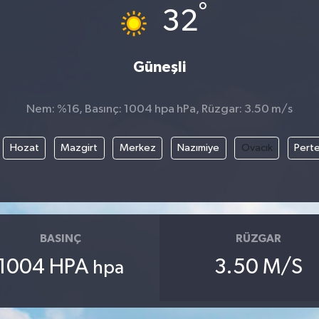
°
32
Güneşli
Nem: %16, Basınç: 1004 hpa hPa, Rüzgar: 3.50 m/s
Hozat
Mazgirt
Merkez
Nazımiye
Ovacık
Pert
BASINÇ
RÜZGAR
1004 HPA
3.50 M/S
hpa