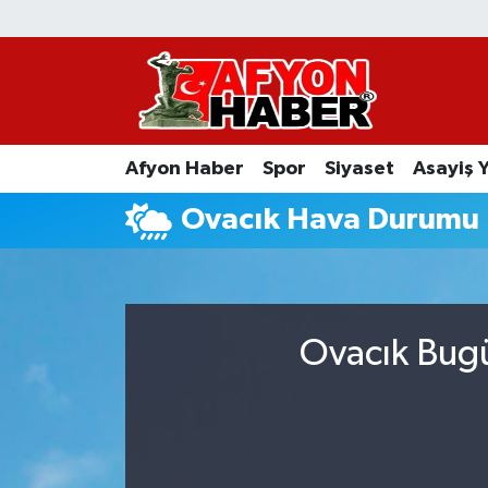
Afyon Haber
Siyaset
Afyon Haber
Spor
Siyaset
Asayiş 
Spor
Ovacık Hava Durumu
Asayiş Yaşam
Sağlık
Ovacık Bugü
Eğitim
Sivil Toplum
Ekonomi