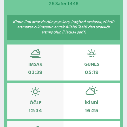
26 Safer 1448
Magazin
Kimin ilmi artar da dünyaya karşı (rağbeti azalarak) zühdü
Etkinlikler
artmazsa o kimsenin ancak Allâhü Teâlâ'dan uzaklığı
artmış olur. (Hadis-i şerif)
İMSAK
GÜNEŞ
03:39
05:19
ÖĞLE
İKINDI
12:34
16:25