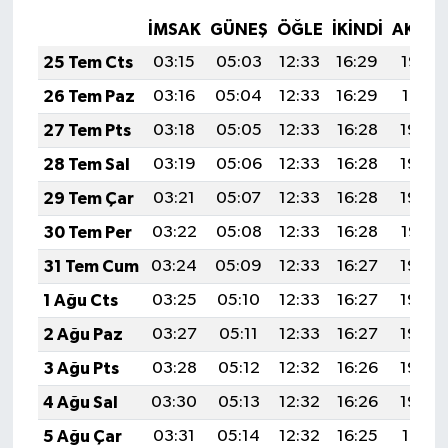
İMSAK
GÜNEŞ
ÖĞLE
İKINDI
AKŞA
25 Tem Cts
03:15
05:03
12:33
16:29
19:52
26 Tem Paz
03:16
05:04
12:33
16:29
19:51
27 Tem Pts
03:18
05:05
12:33
16:28
19:50
28 Tem Sal
03:19
05:06
12:33
16:28
19:49
29 Tem Çar
03:21
05:07
12:33
16:28
19:48
30 Tem Per
03:22
05:08
12:33
16:28
19:47
31 Tem Cum
03:24
05:09
12:33
16:27
19:46
1 Ağu Cts
03:25
05:10
12:33
16:27
19:45
2 Ağu Paz
03:27
05:11
12:33
16:27
19:44
3 Ağu Pts
03:28
05:12
12:32
16:26
19:43
4 Ağu Sal
03:30
05:13
12:32
16:26
19:42
5 Ağu Çar
03:31
05:14
12:32
16:25
19:41