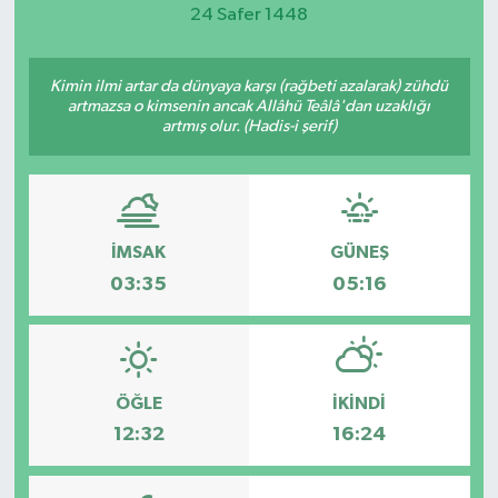
24 Safer 1448
Magazin
Kimin ilmi artar da dünyaya karşı (rağbeti azalarak) zühdü
Etkinlikler
artmazsa o kimsenin ancak Allâhü Teâlâ'dan uzaklığı
artmış olur. (Hadis-i şerif)
İMSAK
GÜNEŞ
03:35
05:16
ÖĞLE
İKINDI
12:32
16:24