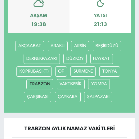
AKŞAM
YATSI
19:38
21:13
AKÇAABAT
ARAKLI
ARSİN
BEŞİKDÜZÜ
DERNEKPAZARI
DÜZKÖY
HAYRAT
KÖPRÜBAŞI (T)
OF
SÜRMENE
TONYA
TRABZON
VAKFIKEBİR
YOMRA
ÇARŞIBAŞI
ÇAYKARA
ŞALPAZARI
TRABZON AYLIK NAMAZ VAKITLERI