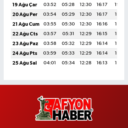
19 Ağu Çar
03:52
05:28
12:30
16:17
19:22
20 Ağu Per
03:54
05:29
12:30
16:17
19:21
21 Ağu Cum
03:55
05:30
12:30
16:16
19:19
22 Ağu Cts
03:57
05:31
12:29
16:15
19:18
23 Ağu Paz
03:58
05:32
12:29
16:14
19:16
24 Ağu Pts
03:59
05:33
12:29
16:14
19:15
25 Ağu Sal
04:01
05:34
12:28
16:13
19:13