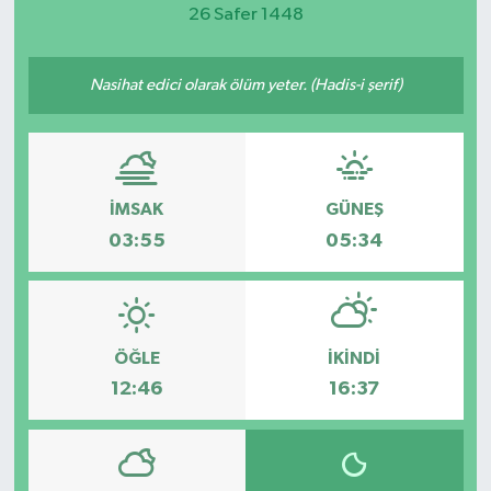
26 Safer 1448
Magazin
Nasihat edici olarak ölüm yeter. (Hadis-i şerif)
Etkinlikler
İMSAK
GÜNEŞ
03:55
05:34
ÖĞLE
İKINDI
12:46
16:37