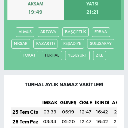
AKŞAM
YATSI
19:49
21:21
ALMUS
ARTOVA
BAŞÇİFTLİK
ERBAA
NİKSAR
PAZAR (T)
REŞADİYE
SULUSARAY
TOKAT
TURHAL
YEŞİLYURT
ZİLE
TURHAL AYLIK NAMAZ VAKITLERI
İMSAK
GÜNEŞ
ÖĞLE
İKINDI
AKŞA
25 Tem Cts
03:33
05:19
12:47
16:42
20:05
26 Tem Paz
03:34
05:20
12:47
16:42
20:04