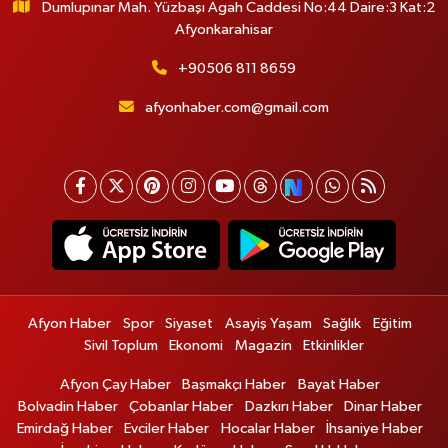
Dumlupınar Mah. Yüzbaşı Agah Caddesi No:44 Daire:3 Kat:2
Afyonkarahisar
+90506 811 8659
afyonhaber.com@gmail.com
Afyon Haber
Spor
Siyaset
Asayiş Yaşam
Sağlık
Eğitim
Sivil Toplum
Ekonomi
Magazin
Etkinlikler
Afyon Çay Haber
Başmakçı Haber
Bayat Haber
Bolvadin Haber
Çobanlar Haber
Dazkırı Haber
Dinar Haber
Emirdağ Haber
Evciler Haber
Hocalar Haber
İhsaniye Haber