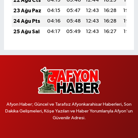
22 Ağu Cts
04:13
05:46
12:44
16:29
19:31
23 Ağu Paz
04:15
05:47
12:43
16:28
19:30
24 Ağu Pts
04:16
05:48
12:43
16:28
19:28
25 Ağu Sal
04:17
05:49
12:43
16:27
19:27
Afyon Haber; Güncel ve Tarafsız Afyonkarahisar Haberleri, Son
Dakika Gelişmeleri, Köşe Yazıları ve Haber Yorumlarıyla Afyon'un
Güvenilir Adresi.