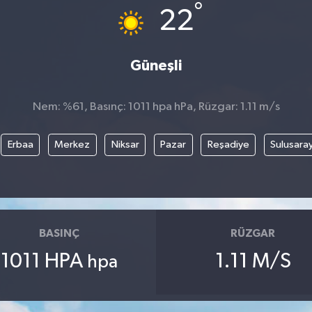
°
22
Güneşli
Nem: %61, Basınç: 1011 hpa hPa, Rüzgar: 1.11 m/s
Erbaa
Merkez
Niksar
Pazar
Reşadiye
Sulusara
BASINÇ
RÜZGAR
1011 HPA
1.11 M/S
hpa