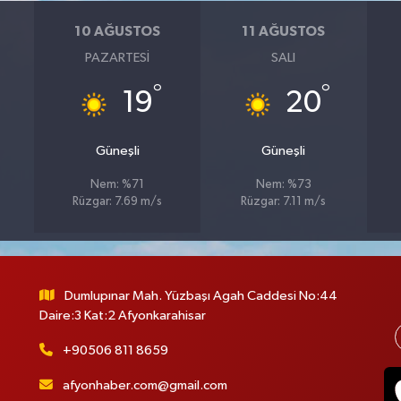
10 AĞUSTOS
11 AĞUSTOS
PAZARTESI
SALI
°
°
19
20
Güneşli
Güneşli
Nem: %71
Nem: %73
Rüzgar: 7.69 m/s
Rüzgar: 7.11 m/s
Dumlupınar Mah. Yüzbaşı Agah Caddesi No:44
Daire:3 Kat:2 Afyonkarahisar
+90506 811 8659
afyonhaber.com@gmail.com