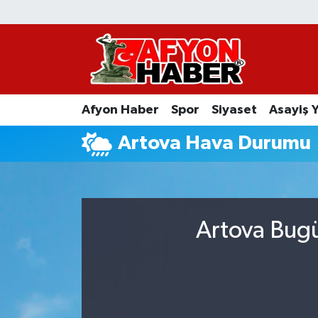
Afyon Haber
Siyaset
Afyon Haber
Spor
Siyaset
Asayiş 
Spor
Artova Hava Durumu
Asayiş Yaşam
Sağlık
Artova Bugü
Eğitim
Sivil Toplum
Ekonomi