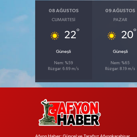
08 AĞUSTOS
09 AĞUSTOS
CUMARTESI
PAZAR
°
°
22
20
Güneşli
Güneşli
Nem: %59
Nem: %65
Rüzgar: 6.69 m/s
Rüzgar: 8.19 m/s
Afyon Haber; Güncel ve Tarafsız Afyonkarahisar