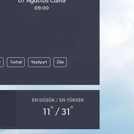
07 Ağustos Cuma
09:00
y
Turhal
Yeşilyurt
Zile
EN DÜŞÜK / EN YÜKSEK
°
°
11
/ 31