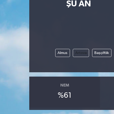
ŞU AN
Magazin
Etkinlikler
Almus
Artova
Başçiftlik
NEM
%61