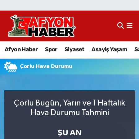
Afyon Haber
Siyaset
Afyon Haber
Spor
Siyaset
Asayiş Yaşam
S
Spor
Çorlu Hava Durumu
Asayiş Yaşam
Sağlık
Çorlu Bugün, Yarın ve 1 Haftalık
Eğitim
Hava Durumu Tahmini
Sivil Toplum
ŞU AN
Ekonomi