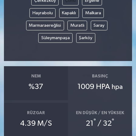
Çerkezköy
Çorlu
Ergene
Hayrabolu
Kapaklı
Malkara
Marmaraereğlisi
Muratlı
Saray
Süleymanpaşa
Şarköy
NEM
BASINÇ
%37
1009 HPA
hpa
RÜZGAR
EN DÜŞÜK / EN YÜKSEK
°
°
4.39 M/S
21
/ 32