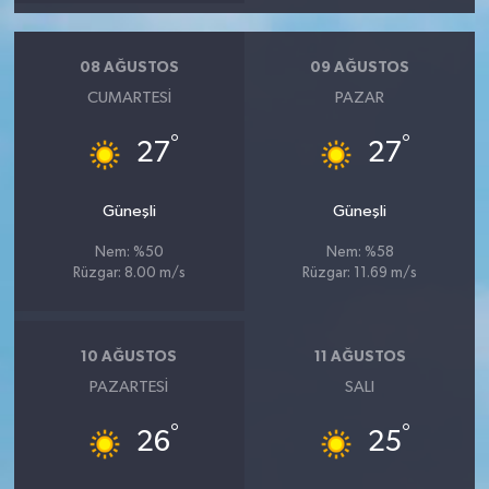
08 AĞUSTOS
09 AĞUSTOS
CUMARTESI
PAZAR
°
°
27
27
Güneşli
Güneşli
Nem: %50
Nem: %58
Rüzgar: 8.00 m/s
Rüzgar: 11.69 m/s
10 AĞUSTOS
11 AĞUSTOS
PAZARTESI
SALI
°
°
26
25