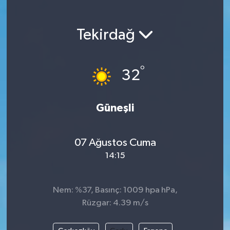
Magazin
Tekirdağ
Etkinlikler
°
32
Güneşli
07 Ağustos Cuma
14:15
Nem: %37, Basınç: 1009 hpa hPa,
Rüzgar: 4.39 m/s