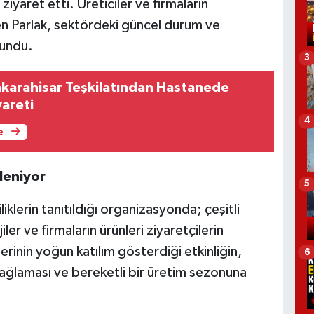
 ziyaret etti. Üreticiler ve firmaların
ren Parlak, sektördeki güncel durum ve
lundu.
3
onkarahisar Teşkilatından Hastanede
areti
4
e
ileniyor
5
iklerin tanıtıldığı organizasyonda; çeşitli
ler ve firmaların ürünleri ziyaretçilerin
rinin yoğun katılım gösterdiği etkinliğin,
6
sağlaması ve bereketli bir üretim sezonuna