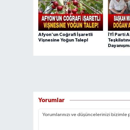
Afyon'un Coğrafi İşaretli
İYİ Parti 
Vişnesine Yoğun Talep!
Teşkilatı
Dayanışma
Yorumlar