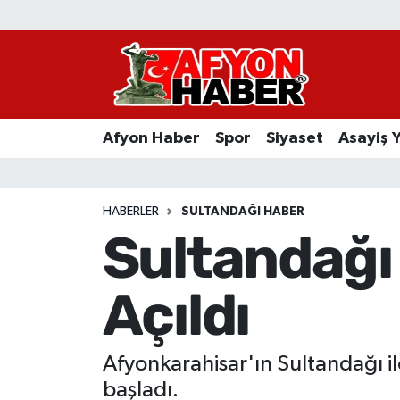
Afyon Haber
Siyaset
Afyon Haber
Spor
Siyaset
Asayiş 
Spor
Asayiş Yaşam
HABERLER
SULTANDAĞI HABER
Sultandağı 
Sağlık
Açıldı
Eğitim
Sivil Toplum
Afyonkarahisar'ın Sultandağı il
Ekonomi
başladı.