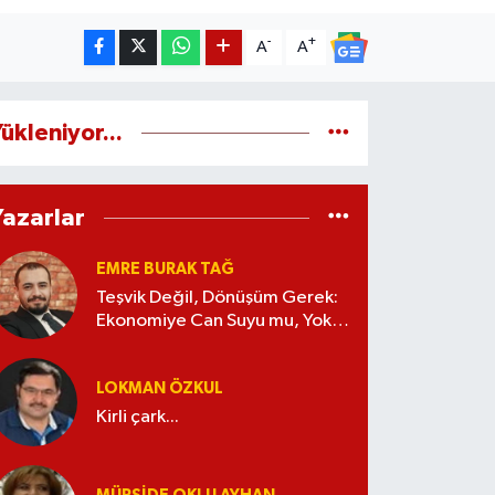
-
+
A
A
ükleniyor...
Yazarlar
EMRE BURAK TAĞ
Teşvik Değil, Dönüşüm Gerek:
Ekonomiye Can Suyu mu, Yoksa
Kaynak İsrafı mı?
LOKMAN ÖZKUL
Kirli çark...