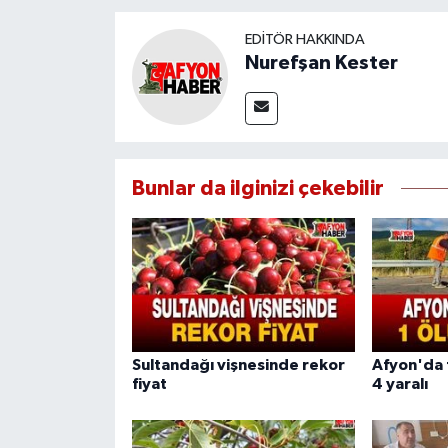
EDITÖR HAKKINDA
Nurefşan Kester
Bunlar da ilginizi çekebilir
Sultandağı vişnesinde rekor
Afyon'da f
fiyat
4 yaralı