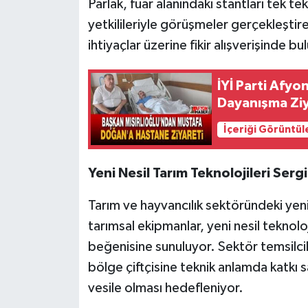
Parlak, fuar alanındaki stantları tek tek
yetkilileriyle görüşmeler gerçekleşti
ihtiyaçlar üzerine fikir alışverişinde bu
İYİ Parti Afy
Dayanışma Ziy
İçeriği Görüntül
Yeni Nesil Tarım Teknolojileri Serg
Tarım ve hayvancılık sektöründeki yenil
tarımsal ekipmanlar, yeni nesil teknoloji
beğenisine sunuluyor. Sektör temsilcile
bölge çiftçisine teknik anlamda katkı 
vesile olması hedefleniyor.