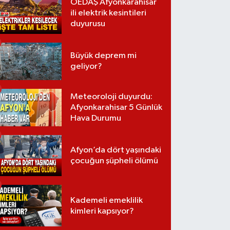
OEDAŞ Afyonkarahisar
ili elektrik kesintileri
duyurusu
Büyük deprem mi
geliyor?
Meteoroloji duyurdu:
Afyonkarahisar 5 Günlük
Hava Durumu
Afyon’da dört yaşındaki
çocuğun şüpheli ölümü
Kademeli emeklilik
kimleri kapsıyor?