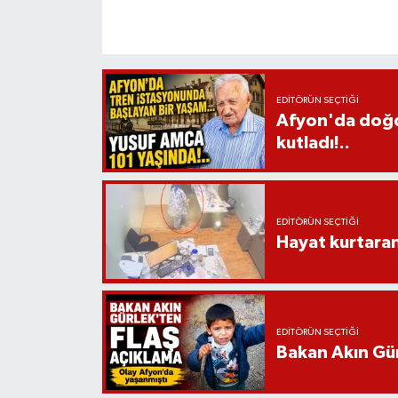
EDITÖRÜN SEÇTIĞI
Afyon'da doğdu
kutladı!..
EDITÖRÜN SEÇTIĞI
Hayat kurtara
EDITÖRÜN SEÇTIĞI
Bakan Akın Gür