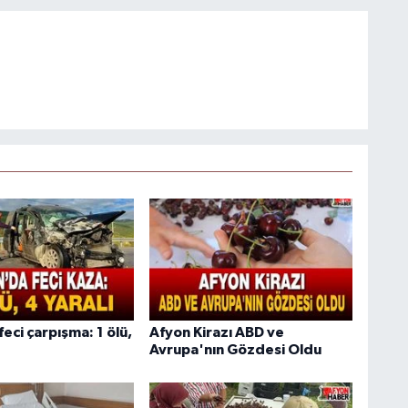
eci çarpışma: 1 ölü,
Afyon Kirazı ABD ve
Avrupa'nın Gözdesi Oldu