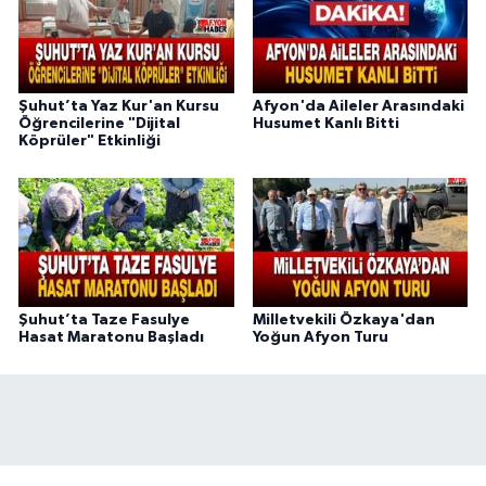
Şuhut’ta Yaz Kur'an Kursu
Afyon'da Aileler Arasındaki
Öğrencilerine "Dijital
Husumet Kanlı Bitti
Köprüler" Etkinliği
Şuhut’ta Taze Fasulye
Milletvekili Özkaya'dan
Hasat Maratonu Başladı
Yoğun Afyon Turu