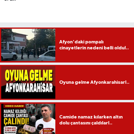
Afyon'daki pompalı
cinayetlerin nedeni belli oldu!..
Oyuna gelme Afyonkarahisar!..
Camide namaz kılarken altın
dolu çantasını çaldılar!..