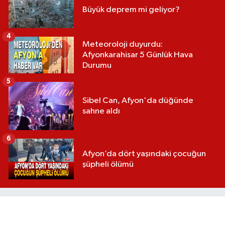
Büyük deprem mi geliyor?
4
Meteoroloji duyurdu:
Afyonkarahisar 5 Günlük Hava
Durumu
5
Sibel Can, Afyon'da düğünde
sahne aldı
6
Afyon’da dört yaşındaki çocuğun
şüpheli ölümü