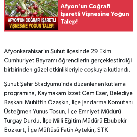
Afyon'un Coğrafi
İşaretli Vişnesine Yoğun
Talep!
Afyonkarahisar’ın Şuhut ilçesinde 29 Ekim
Cumhuriyet Bayramı öğrencilerin gerçekleştirdiği
birbirinden güzel etkinlikleriyle coşkuyla kutlandı.
Şuhut Şehir Stadyumu’nda düzenlenen kutlama
programına, Kaymakam İzzet Cem Eser, Belediye
Başkanı Muhittin Özaşkın, İlçe Jandarma Komutanı
Üsteğmen Yunus Tosun, İlçe Emniyet Müdürü
Turgay Durdu, İlçe Milli Eğitim Müdürü Ebubekir
Bozkurt, İlçe Müftüsü Fatih Aytekin, STK