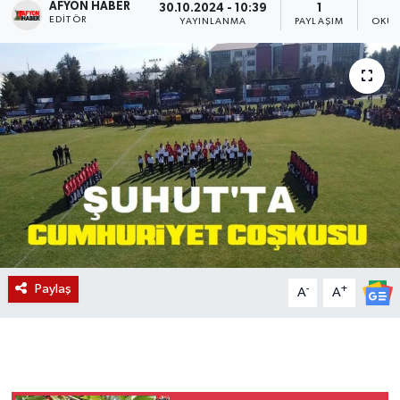
AFYON HABER
30.10.2024 - 10:39
1
EDITÖR
YAYINLANMA
PAYLAŞIM
OKUN
Magazin
Etkinlikler
Paylaş
-
+
A
A