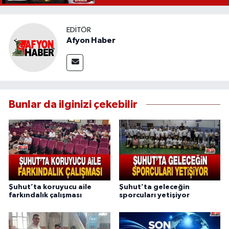
EDITÖR
Afyon Haber
Bunlar da ilginizi çekebilir
Şuhut’ta koruyucu aile
Şuhut’ta geleceğin
farkındalık çalışması
sporcuları yetişiyor