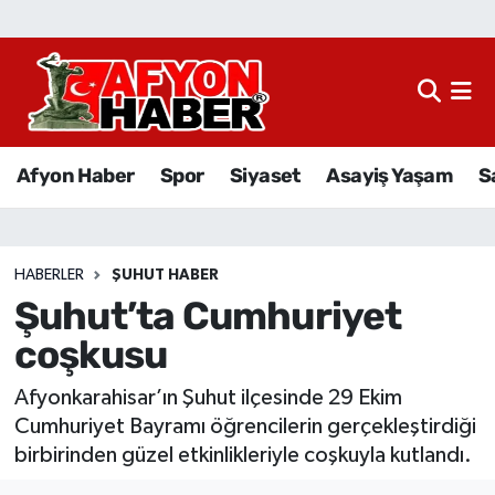
Afyon Haber
Siyaset
Afyon Haber
Spor
Siyaset
Asayiş Yaşam
S
Spor
Asayiş Yaşam
HABERLER
ŞUHUT HABER
Şuhut’ta Cumhuriyet
Sağlık
coşkusu
Eğitim
Afyonkarahisar’ın Şuhut ilçesinde 29 Ekim
Sivil Toplum
Cumhuriyet Bayramı öğrencilerin gerçekleştirdiği
birbirinden güzel etkinlikleriyle coşkuyla kutlandı.
Ekonomi