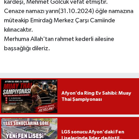
kardeşi, Mehmet Gölcük vefat etmiştir.
Cenaze namazı yarın(31.10.2024) öğle namazına
müteakip Emirdağ Merkez Çarşı Camiinde
kılınacaktır.
Merhuma Allah'tan rahmet kederli ailesine
başsağlığı dileriz.
Afyon’da Ring Ev Sahibi: Muay
Thai Şampiyonası
LGS sonucu Afyon'daki Fen
Liselerinde lider değişti!..