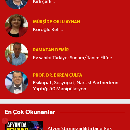
Kirli çark...
MÜRŞIDE OKLU AYHAN
Köroğlu Beli...
RAMAZAN DEMİR
Ev sahibi Türkiye; Sunum/Tanım FİL’ce
PROF. DR. EKREM ÇULFA
Psikopat, Sosyopat, Narsist Partnerlerin
Yaptığı 50 Manipülasyon
En Çok Okunanlar
1
Afyon'da mezarlıkta bir erkek