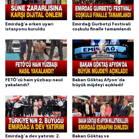
Emirdağ’a erken uyarı
Emirdağ Gurbetçi Festivali
istasyonu kuruldu
coşkulu finalle tamamlandı
FETÖ’cü hain yüzbaşı nasıl
Bakan Göktaş Afyon'da
yakalandı?
büyük müjdeyi açıkladı!
Emirdağ'a dev yatırım: 2.
Bakan Göktaş ve