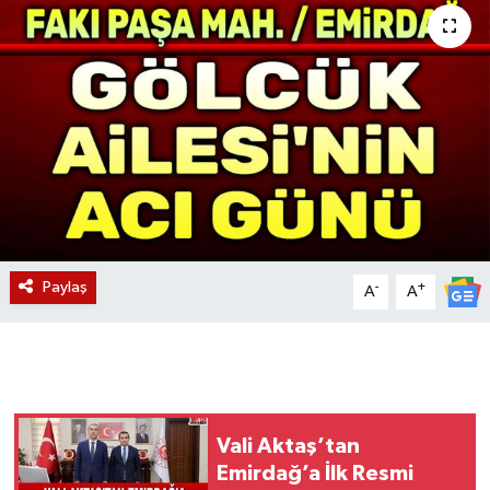
Magazin
Etkinlikler
Paylaş
-
+
A
A
Vali Aktaş’tan
Emirdağ’a İlk Resmi