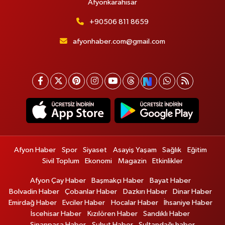
Afyonkarahisar
+90506 811 8659
afyonhaber.com@gmail.com
Afyon Haber
Spor
Siyaset
Asayiş Yaşam
Sağlık
Eğitim
Sivil Toplum
Ekonomi
Magazin
Etkinlikler
Afyon Çay Haber
Başmakçı Haber
Bayat Haber
Bolvadin Haber
Çobanlar Haber
Dazkırı Haber
Dinar Haber
Emirdağ Haber
Evciler Haber
Hocalar Haber
İhsaniye Haber
İscehisar Haber
Kızılören Haber
Sandıklı Haber
Sinanpaşa Haber
Şuhut Haber
Sultandağı haber