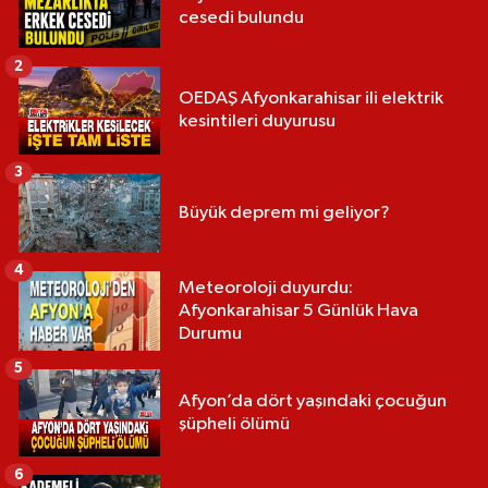
cesedi bulundu
2
OEDAŞ Afyonkarahisar ili elektrik
kesintileri duyurusu
3
Büyük deprem mi geliyor?
4
Meteoroloji duyurdu:
Afyonkarahisar 5 Günlük Hava
Durumu
5
Afyon’da dört yaşındaki çocuğun
şüpheli ölümü
6