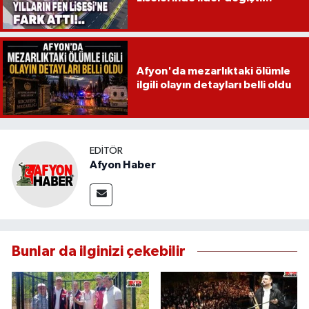
Afyon'da mezarlıktaki ölümle
ilgili olayın detayları belli oldu
EDITÖR
Afyon Haber
Bunlar da ilginizi çekebilir