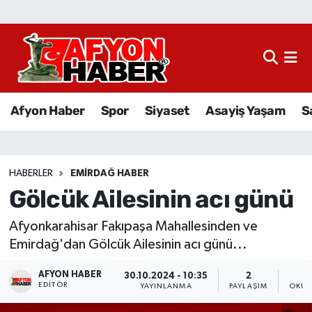
Afyon Haber
Siyaset
Afyon Haber
Spor
Siyaset
Asayiş Yaşam
S
Spor
Asayiş Yaşam
HABERLER
EMIRDAĞ HABER
Gölcük Ailesinin acı günü
Sağlık
Afyonkarahisar Fakıpaşa Mahallesinden ve
Eğitim
Emirdağ'dan Gölcük Ailesinin acı günü...
Sivil Toplum
AFYON HABER
30.10.2024 - 10:35
2
EDITÖR
YAYINLANMA
PAYLAŞIM
OKUN
Ekonomi