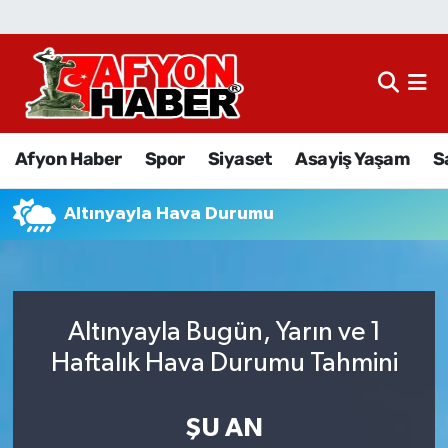
Afyon Haber
Siyaset
Afyon Haber
Spor
Siyaset
Asayiş Yaşam
S
Spor
Altınyayla Hava Durumu
Asayiş Yaşam
Sağlık
Altınyayla Bugün, Yarın ve 1
Eğitim
Haftalık Hava Durumu Tahmini
Sivil Toplum
ŞU AN
Ekonomi