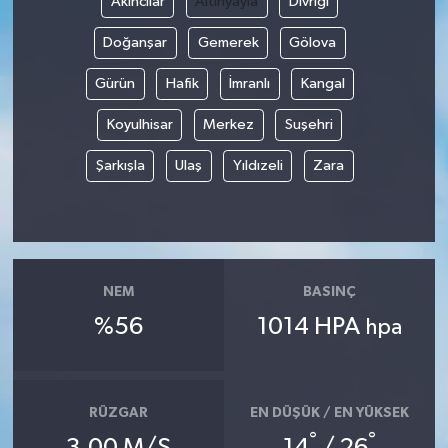
Akıncılar
Altınyayla
Divriği
Doğanşar
Gemerek
Gölova
Gürün
Hafik
İmranlı
Kangal
Koyulhisar
Merkez
Suşehri
Şarkışla
Ulaş
Yıldızeli
Zara
NEM
BASINÇ
%56
1014 HPA
hpa
RÜZGAR
EN DÜŞÜK / EN YÜKSEK
°
°
3.00 M/S
14
/ 26