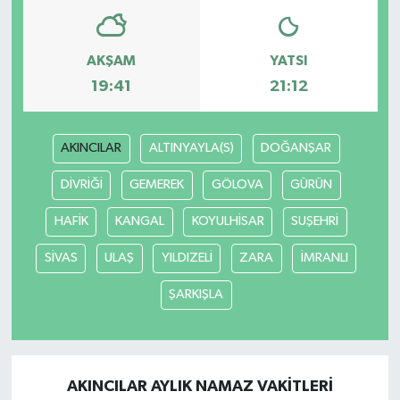
AKŞAM
YATSI
19:41
21:12
AKINCILAR
ALTINYAYLA(S)
DOĞANŞAR
DİVRİĞİ
GEMEREK
GÖLOVA
GÜRÜN
HAFİK
KANGAL
KOYULHİSAR
SUŞEHRİ
SİVAS
ULAŞ
YILDIZELİ
ZARA
İMRANLI
ŞARKIŞLA
AKINCILAR AYLIK NAMAZ VAKITLERI