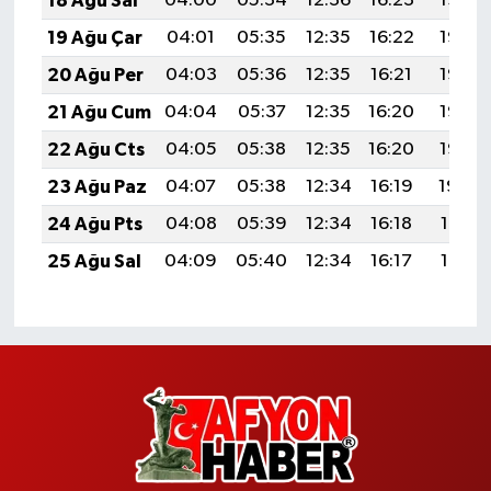
18 Ağu Sal
04:00
05:34
12:36
16:23
19:28
19 Ağu Çar
04:01
05:35
12:35
16:22
19:26
20 Ağu Per
04:03
05:36
12:35
16:21
19:25
21 Ağu Cum
04:04
05:37
12:35
16:20
19:23
22 Ağu Cts
04:05
05:38
12:35
16:20
19:22
23 Ağu Paz
04:07
05:38
12:34
16:19
19:20
24 Ağu Pts
04:08
05:39
12:34
16:18
19:19
25 Ağu Sal
04:09
05:40
12:34
16:17
19:17