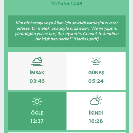
25 Safer 1448
Magazin
Kim bir hastayı veya Allah için sevdiği kardeşini ziyaret
Etkinlikler
ederse, bir melek, ona şöyle nidâ eder: "Ne iyi yaptın,
yürüdüğün yol ne hoş, (bu ziyaretle) Cennet'te kendine
bir köşk hazırladın!" (Hadis-i şerif)
İMSAK
GÜNEŞ
03:46
05:24
ÖĞLE
İKINDI
12:37
16:28