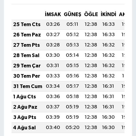
İMSAK
GÜNEŞ
ÖĞLE
İKINDI
AKŞA
25 Tem Cts
03:26
05:11
12:38
16:33
19:55
26 Tem Paz
03:27
05:12
12:38
16:33
19:54
27 Tem Pts
03:28
05:13
12:38
16:32
19:53
28 Tem Sal
03:30
05:14
12:38
16:32
19:52
29 Tem Çar
03:31
05:15
12:38
16:32
19:52
30 Tem Per
03:33
05:16
12:38
16:32
19:51
31 Tem Cum
03:34
05:17
12:38
16:31
19:50
1 Ağu Cts
03:36
05:18
12:38
16:31
19:49
2 Ağu Paz
03:37
05:19
12:38
16:31
19:47
3 Ağu Pts
03:39
05:19
12:38
16:30
19:46
4 Ağu Sal
03:40
05:20
12:38
16:30
19:45