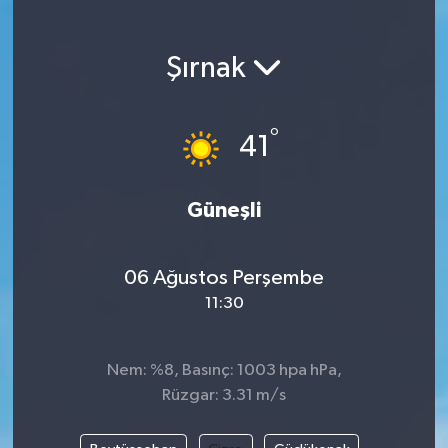
Magazin
Şırnak
Etkinlikler
°
41
Güneşli
06 Ağustos Perşembe
11:30
Nem: %8, Basınç: 1003 hpa hPa,
Rüzgar: 3.31 m/s