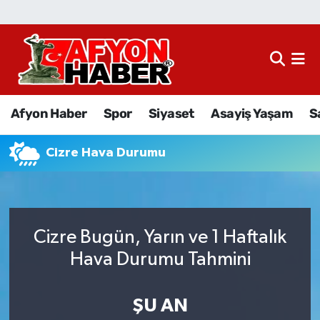
Afyon Haber
Siyaset
Afyon Haber
Spor
Siyaset
Asayiş Yaşam
S
Spor
Cizre Hava Durumu
Asayiş Yaşam
Sağlık
Cizre Bugün, Yarın ve 1 Haftalık
Eğitim
Hava Durumu Tahmini
Sivil Toplum
ŞU AN
Ekonomi