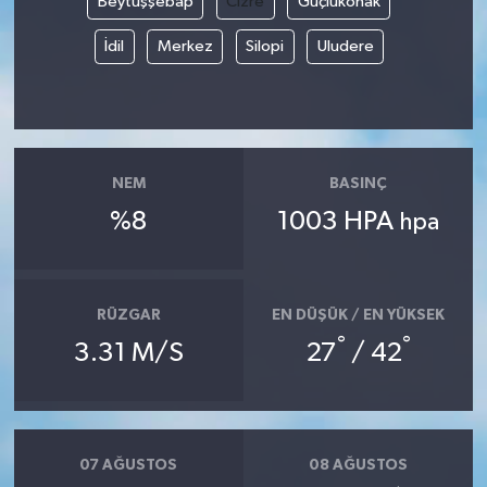
Beytüşşebap
Cizre
Güçlükonak
İdil
Merkez
Silopi
Uludere
NEM
BASINÇ
%8
1003 HPA
hpa
RÜZGAR
EN DÜŞÜK / EN YÜKSEK
°
°
3.31 M/S
27
/ 42
07 AĞUSTOS
08 AĞUSTOS