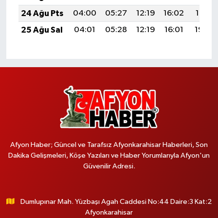
24 Ağu Pts
04:00
05:27
12:19
16:02
19:01
25 Ağu Sal
04:01
05:28
12:19
16:01
19:00
Afyon Haber; Güncel ve Tarafsız Afyonkarahisar Haberleri, Son
Dakika Gelişmeleri, Köşe Yazıları ve Haber Yorumlarıyla Afyon'un
Güvenilir Adresi.
Dumlupınar Mah. Yüzbaşı Agah Caddesi No:44 Daire:3 Kat:2
Afyonkarahisar