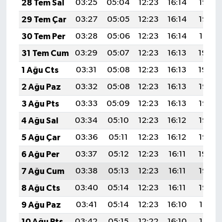
28 Tem Sal
03:25
05:04
12:23
16:14
19:33
29 Tem Çar
03:27
05:05
12:23
16:14
19:32
30 Tem Per
03:28
05:06
12:23
16:14
19:31
31 Tem Cum
03:29
05:07
12:23
16:13
19:30
1 Ağu Cts
03:31
05:08
12:23
16:13
19:29
2 Ağu Paz
03:32
05:08
12:23
16:13
19:28
3 Ağu Pts
03:33
05:09
12:23
16:13
19:27
4 Ağu Sal
03:34
05:10
12:23
16:12
19:26
5 Ağu Çar
03:36
05:11
12:23
16:12
19:25
6 Ağu Per
03:37
05:12
12:23
16:11
19:24
7 Ağu Cum
03:38
05:13
12:23
16:11
19:23
8 Ağu Cts
03:40
05:14
12:23
16:11
19:22
9 Ağu Paz
03:41
05:14
12:23
16:10
19:21
10 Ağu Pts
03:42
05:15
12:22
16:10
19:19