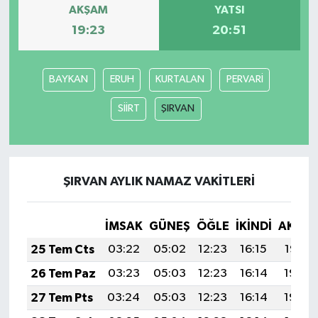
AKŞAM
YATSI
19:23
20:51
BAYKAN
ERUH
KURTALAN
PERVARİ
SİİRT
ŞIRVAN
ŞIRVAN AYLIK NAMAZ VAKITLERI
İMSAK
GÜNEŞ
ÖĞLE
İKINDI
AKŞA
25 Tem Cts
03:22
05:02
12:23
16:15
19:35
26 Tem Paz
03:23
05:03
12:23
16:14
19:34
27 Tem Pts
03:24
05:03
12:23
16:14
19:34