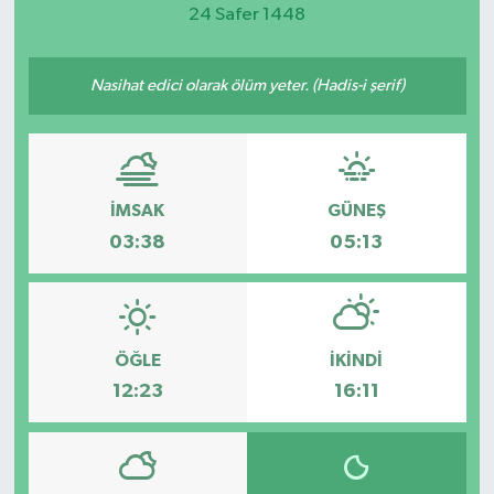
24 Safer 1448
Magazin
Nasihat edici olarak ölüm yeter. (Hadis-i şerif)
Etkinlikler
İMSAK
GÜNEŞ
03:38
05:13
ÖĞLE
İKINDI
12:23
16:11