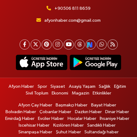
+90506 811 8659
afyonhaber.com@gmail.com
Afyon Haber
Spor
Siyaset
Asayiş Yaşam
Sağlık
Eğitim
Sivil Toplum
Ekonomi
Magazin
Etkinlikler
Afyon Çay Haber
Başmakçı Haber
Bayat Haber
Bolvadin Haber
Çobanlar Haber
Dazkırı Haber
Dinar Haber
Emirdağ Haber
Evciler Haber
Hocalar Haber
İhsaniye Haber
İscehisar Haber
Kızılören Haber
Sandıklı Haber
Sinanpaşa Haber
Şuhut Haber
Sultandağı haber