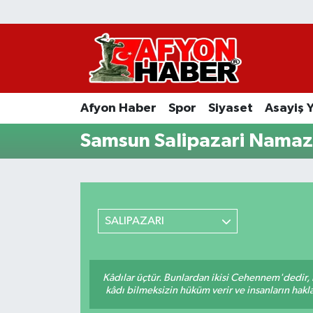
Afyon Haber
Siyaset
Afyon Haber
Spor
Siyaset
Asayiş 
Spor
Samsun Salipazari Namaz 
Asayiş Yaşam
Sağlık
SALIPAZARI
Eğitim
Sivil Toplum
Kâdılar üçtür. Bunlardan ikisi Cehennem'dedir, 
kâdı bilmeksizin hüküm verir ve insanların hakla
Ekonomi