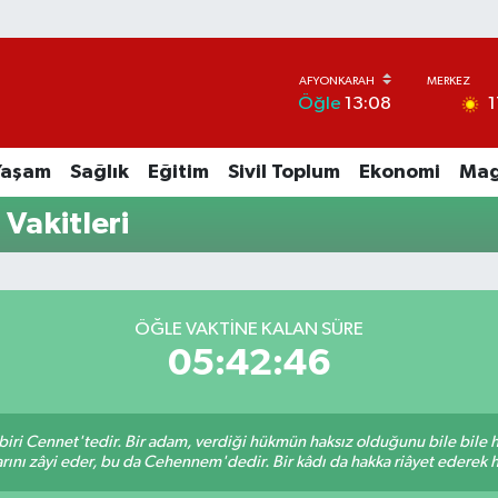
1
Öğle
13:08
Yaşam
Sağlık
Eğitim
Sivil Toplum
Ekonomi
Mag
Vakitleri
ÖĞLE VAKTINE KALAN SÜRE
05:42:46
biri Cennet'tedir. Bir adam, verdiği hükmün haksız olduğunu bile bile
rını zâyi eder, bu da Cehennem'dedir. Bir kâdı da hakka riâyet ederek hü