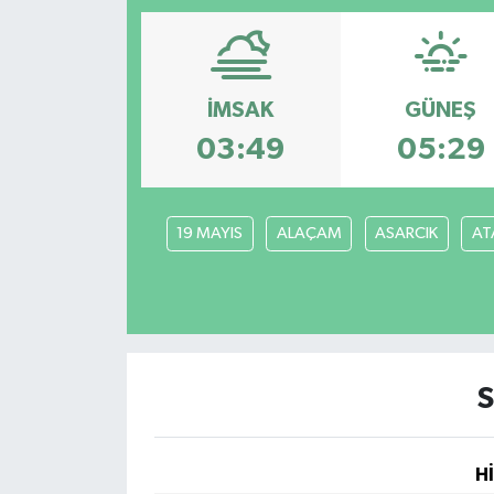
Magazin
Etkinlikler
İMSAK
GÜNEŞ
03:49
05:29
19 MAYIS
ALAÇAM
ASARCIK
AT
S
H