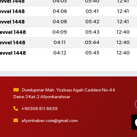
evvel 1448
04:05
05:40
12:41
evvel 1448
04:06
05:41
12:41
evvel 1448
04:08
05:42
12:41
levvel 1448
04:09
05:43
12:40
levvel 1448
04:11
05:44
12:40
levvel 1448
04:12
05:45
12:40
Dumlupınar Mah. Yüzbaşı Agah Caddesi No:44
Daire:3 Kat:2 Afyonkarahisar
+90506 811 8659
afyonhaber.com@gmail.com