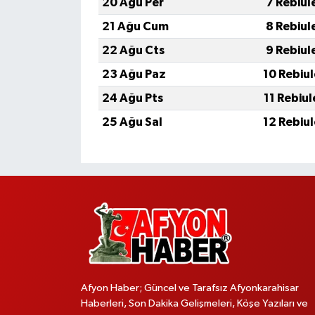
20 Ağu Per
7 Rebiul
21 Ağu Cum
8 Rebiul
22 Ağu Cts
9 Rebiul
23 Ağu Paz
10 Rebiu
24 Ağu Pts
11 Rebiu
25 Ağu Sal
12 Rebiu
Afyon Haber; Güncel ve Tarafsız Afyonkarahisar
Haberleri, Son Dakika Gelişmeleri, Köşe Yazıları ve