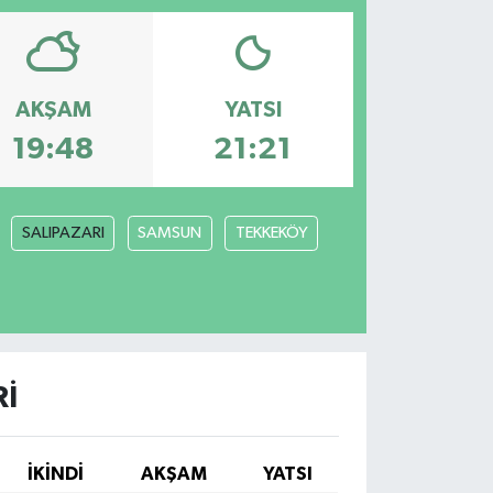
AKŞAM
YATSI
19:48
21:21
SALIPAZARI
SAMSUN
TEKKEKÖY
RI
İKINDI
AKŞAM
YATSI