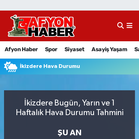
Afyon Haber
Siyaset
Afyon Haber
Spor
Siyaset
Asayiş Yaşam
S
Spor
İkizdere Hava Durumu
Asayiş Yaşam
Sağlık
İkizdere Bugün, Yarın ve 1
Eğitim
Haftalık Hava Durumu Tahmini
Sivil Toplum
ŞU AN
Ekonomi