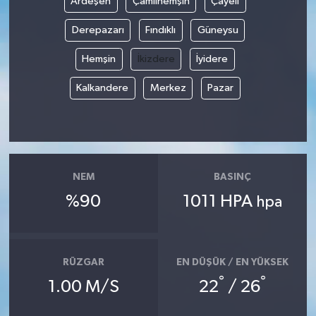
Ardeşen
Çamlıhemşin
Çayeli
Derepazarı
Fındıklı
Güneysu
Hemşin
İkizdere
İyidere
Kalkandere
Merkez
Pazar
NEM
BASINÇ
%90
1011 HPA
hpa
RÜZGAR
EN DÜŞÜK / EN YÜKSEK
°
°
1.00 M/S
22
/ 26