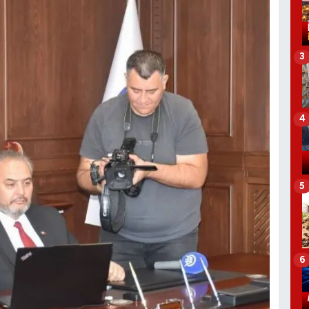
3
4
5
6