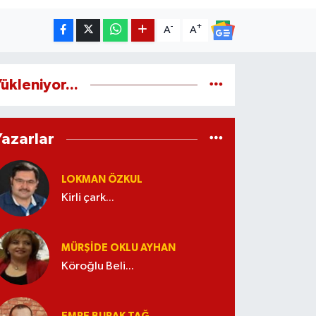
-
+
A
A
ükleniyor...
Yazarlar
LOKMAN ÖZKUL
Kirli çark...
MÜRŞIDE OKLU AYHAN
Köroğlu Beli...