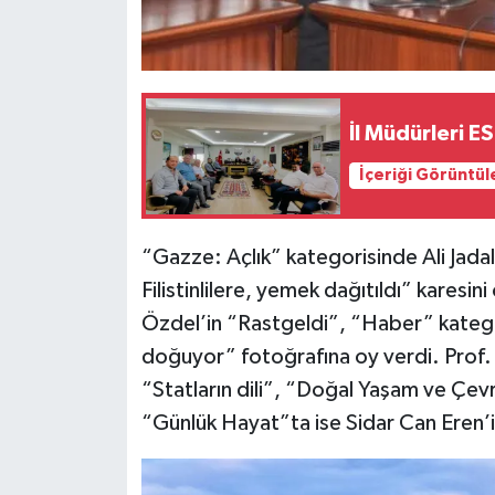
İl Müdürleri 
İçeriği Görüntül
“Gazze: Açlık” kategorisinde Ali Jada
Filistinlilere, yemek dağıtıldı” karesi
Özdel’in “Rastgeldi”, “Haber” katego
doğuyor” fotoğrafına oy verdi. Prof.
“Statların dili”, “Doğal Yaşam ve Çev
“Günlük Hayat”ta ise Sidar Can Eren’in