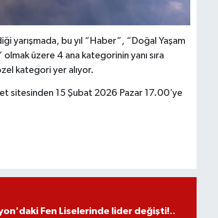
diği yarışmada, bu yıl “Haber”, “Doğal Yaşam
olmak üzere 4 ana kategorinin yanı sıra
zel kategori yer alıyor.
rnet sitesinden 15 Şubat 2026 Pazar 17.00’ye
on'daki Fen Liselerinde lider değişti!..