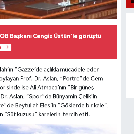
ESOB Başkanı Cengiz Üstün’le görüştü
e
llah’ın “Gazze’de açlıkla mücadele eden
ni oylayan Prof. Dr. Aslan, “Portre”de Cem
risinde ise Ali Atmaca’nın “Bir güneş
 Dr. Aslan, “Spor”da Bünyamin Çelik’in
re”de Beytullah Eles’in “Göklerde bir kale”,
 “Süt kuzusu” karelerini tercih etti.