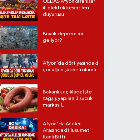
OEDAŞ Afyonkarahisar
ili elektrik kesintileri
duyurusu
Büyük deprem mi
geliyor?
Afyon’da dört yaşındaki
çocuğun şüpheli ölümü
Bakanlık açıkladı: İşte
tağşiş yapılan 3 sucuk
markası!..
Afyon'da Aileler
Arasındaki Husumet
Kanlı Bitti