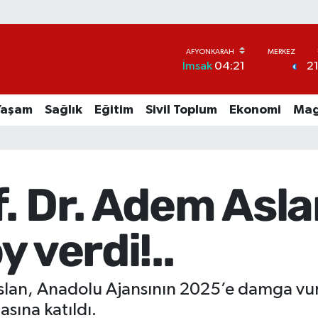
2
İmsak
04:21
Yaşam
Sağlık
Eğitim
Sivil Toplum
Ekonomi
Mag
. Dr. Adem Asla
 verdi!..
lan, Anadolu Ajansının 2025’e damga vuran
asına katıldı.