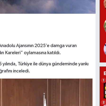
Anadolu Ajansının 2025’e damga vuran
lın Kareleri” oylamasına katıldı.
5 yılında, Türkiye ile dünya gündeminde yankı
rafını inceledi.
1
2