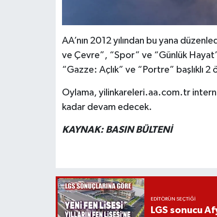
AA’nın 2012 yılından bu yana düzenle
ve Çevre”, “Spor” ve “Günlük Hayat” 
“Gazze: Açlık” ve “Portre” başlıklı 2 ö
Oylama, yilinkareleri.aa.com.tr inte
kadar devam edecek.
KAYNAK: BASIN BÜLTENİ
EDITÖRÜN SEÇTIĞI
LGS sonucu Afy