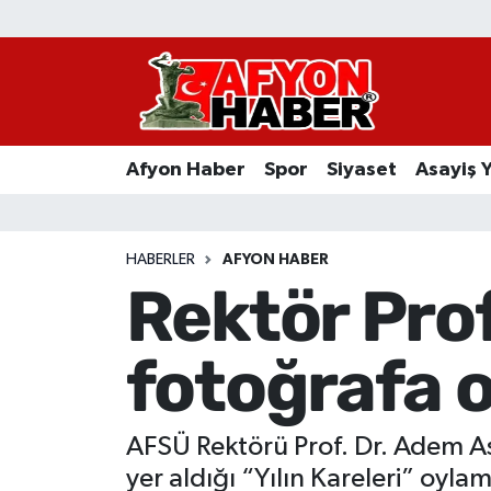
Afyon Haber
Siyaset
Afyon Haber
Spor
Siyaset
Asayiş 
Spor
Asayiş Yaşam
HABERLER
AFYON HABER
Rektör Prof
Sağlık
fotoğrafa oy
Eğitim
Sivil Toplum
AFSÜ Rektörü Prof. Dr. Adem As
Ekonomi
yer aldığı “Yılın Kareleri” oylam