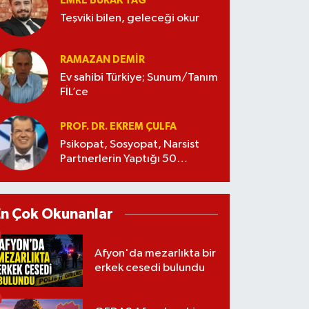
EMRE BURAK TAĞ
Teşviki bilen, geleceği okur
RAMAZAN DEMİR
Ev sahibi Türkiye; Sunum/Tanım
FİL’ce
PROF. DR. EKREM ÇULFA
Psikopat, Sosyopat, Narsist
Partnerlerin Yaptığı 50
Manipülasyon
En Çok Okunanlar
Afyon'da mezarlıkta bir
erkek cesedi bulundu