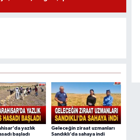
hisar’da yazlık
Geleceğin ziraat uzmanları
asadı başladı
Sandıklı’da sahaya indi