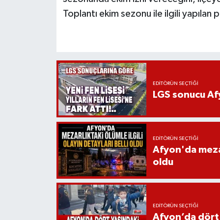
Toplantı ekim sezonu ile ilgili yapılan
EDITÖRÜN SEÇTIĞI
LGS sonucu Afy
EDITÖRÜN SEÇTIĞI
Afyon'da mezarl
oldu
EDITÖRÜN SEÇTIĞI
Afyon’da dört