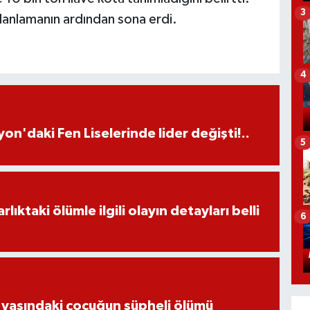
3
 planlamanın ardından sona erdi.
4
on'daki Fen Liselerinde lider değişti!..
5
ıktaki ölümle ilgili olayın detayları belli
6
 yaşındaki çocuğun şüpheli ölümü