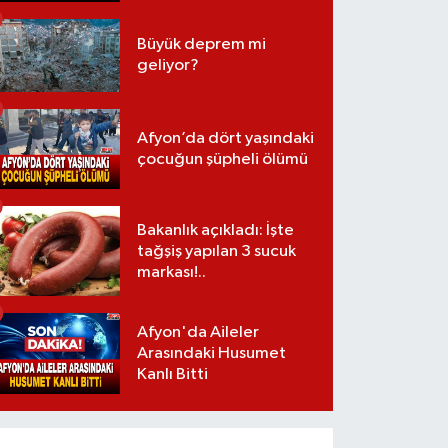
Büyük deprem mi
geliyor?
Afyon’da dört yaşındaki
çocuğun şüpheli ölümü
Bakanlık açıkladı: İşte
tağşiş yapılan 3 sucuk
markası!..
Afyon'da Aileler
Arasındaki Husumet
Kanlı Bitti