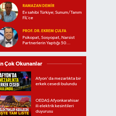
RAMAZAN DEMİR
Ev sahibi Türkiye; Sunum/Tanım
FİL’ce
PROF. DR. EKREM ÇULFA
Psikopat, Sosyopat, Narsist
Partnerlerin Yaptığı 50
Manipülasyon
En Çok Okunanlar
Afyon'da mezarlıkta bir
erkek cesedi bulundu
OEDAŞ Afyonkarahisar
ili elektrik kesintileri
duyurusu