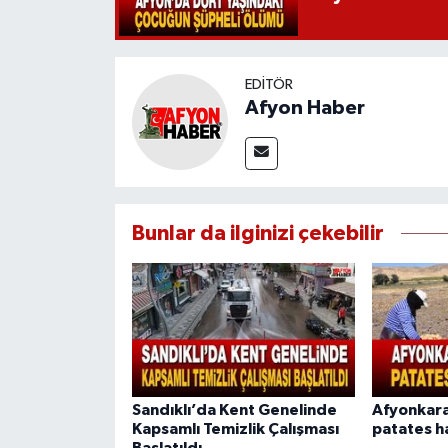
EDITÖR
Afyon Haber
Bunlar da ilginizi çekebilir
Sandıklı’da Kent Genelinde
Afyonkara
Kapsamlı Temizlik Çalışması
patates h