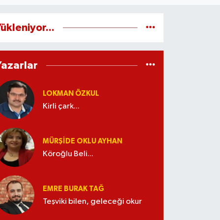
ükleniyor...
Yazarlar
LOKMAN ÖZKUL
Kirli çark...
MÜRŞIDE OKLU AYHAN
Köroğlu Beli...
EMRE BURAK TAĞ
Teşviki bilen, geleceği okur