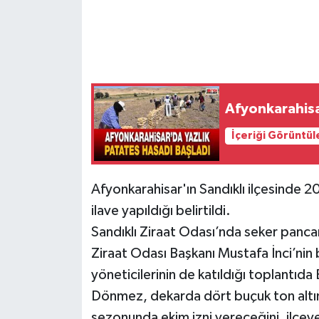
Afyonkarahisa
İçeriği Görüntül
Afyonkarahisar'ın Sandıklı ilçesinde 2
ilave yapıldığı belirtildi.
Sandıklı Ziraat Odası’nda seker pancarı 
Ziraat Odası Başkanı Mustafa İnci’nin 
yöneticilerinin de katıldığı toplantıda
Dönmez, dekarda dört buçuk ton altı
sezonunda ekim izni vereceğini, ilçeye 