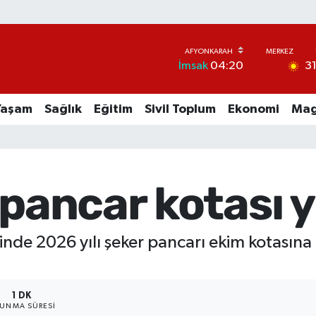
3
İmsak
04:20
Yaşam
Sağlık
Eğitim
Sivil Toplum
Ekonomi
Mag
 pancar kotası y
inde 2026 yılı şeker pancarı ekim kotasına 
1 DK
UNMA SÜRESI