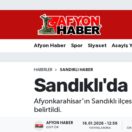
Afyon Haber
Siyaset
Afyon Haber
Spor
Siyaset
Asayiş 
Spor
Asayiş Yaşam
HABERLER
SANDIKLI HABER
Sandıklı'da
Sağlık
Eğitim
Afyonkarahisar'ın Sandıklı ilçes
belirtildi.
Sivil Toplum
AFYON HABER
16.01.2026 - 12:56
Ekonomi
EDITÖR
YAYINLANMA
OK