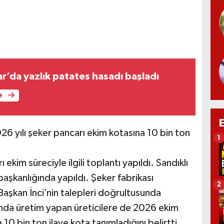
r’da yazlık patates hasadı başladı
e
026 yılı şeker pancarı ekim kotasına 10 bin ton
1
ekim süreciyle ilgili toplantı yapıldı. Sandıklı
başkanlığında yapıldı. Şeker fabrikası
2
 Başkan İnci’nin talepleri doğrultusunda
nda üretim yapan üreticilere de 2026 ekim
10 bin ton ilave kota tanımladığını belirtti.