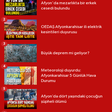
Afyon'da mezarlıkta bir erkek
cesedi bulundu
2
OEDAŞ Afyonkarahisar ili elektrik
kesintileri duyurusu
3
Büyük deprem mi geliyor?
4
Meteoroloji duyurdu:
Afyonkarahisar 5 Günlük Hava
Durumu
5
Afyon’da dört yaşındaki çocuğun
şüpheli ölümü