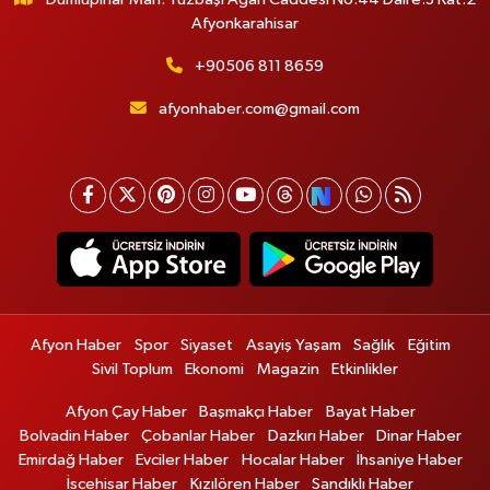
Afyonkarahisar
+90506 811 8659
afyonhaber.com@gmail.com
Afyon Haber
Spor
Siyaset
Asayiş Yaşam
Sağlık
Eğitim
Sivil Toplum
Ekonomi
Magazin
Etkinlikler
Afyon Çay Haber
Başmakçı Haber
Bayat Haber
Bolvadin Haber
Çobanlar Haber
Dazkırı Haber
Dinar Haber
Emirdağ Haber
Evciler Haber
Hocalar Haber
İhsaniye Haber
İscehisar Haber
Kızılören Haber
Sandıklı Haber