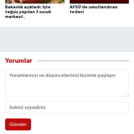
Bakanlık açıkladı: İşte
AFSÜ’de umutlandıran
tağşiş yapılan 3 sucuk
tedavi
markası!..
Yorumlar
Gönder