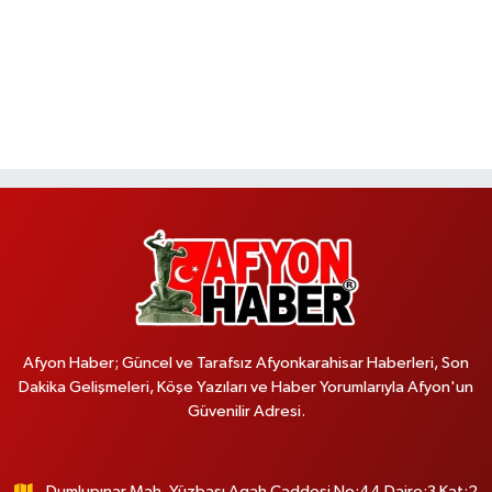
Afyon Haber; Güncel ve Tarafsız Afyonkarahisar Haberleri, Son
Dakika Gelişmeleri, Köşe Yazıları ve Haber Yorumlarıyla Afyon'un
Güvenilir Adresi.
Dumlupınar Mah. Yüzbaşı Agah Caddesi No:44 Daire:3 Kat:2