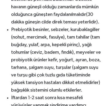
havanın güneşli olduğu zamanlarda mümkün
olduğunca güneşten faydalanılmalıdır(30
dakika güneşin cilde direk teması yeterlidir).
Prebiyotik besinler, sebzeler, kurubaklagiller
(nohut, mercimek, fasulye), tam tahıllar (tam
buğday, yulaf, arpa, kepekli pirinç), yağlı
tohumlar (ceviz, badem, fındık), meyveler ve
probiyotik ürünler kefir, yoğurt, ayran, boza,
tarhana, şalgam suyu, turşular (şalgam suyu
ve turşu gibi çok tuzlu gıda tüketiminde
yüksek tansiyon hastaları dikkat etmelidirler)
bağışıklık sistemini olumlu etkilerler.
İftardan 1-2 saat sonra kısa mesafeli
yürüyüşler yapmak sindirime yardımcı