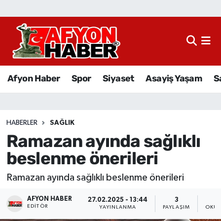
Afyon Haber
Siyaset
Afyon Haber
Spor
Siyaset
Asayiş Yaşam
S
Spor
Asayiş Yaşam
HABERLER
SAĞLIK
Ramazan ayında sağlıklı
Sağlık
beslenme önerileri
Eğitim
Ramazan ayında sağlıklı beslenme önerileri
Sivil Toplum
AFYON HABER
27.02.2025 - 13:44
3
EDITÖR
YAYINLANMA
PAYLAŞIM
OKUN
Ekonomi