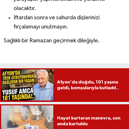
olacaktır.
İftardan sonra ve sahurda dişlerinizi
fırçalamayı unutmayın.
Sağlıklı bir Ramazan geçirmek dileğiyle.
Afyon'da doğdu, 101 yaşına
geldi, komşularıyla kutladı!..
Hayat kurtaran manevra, son
anda kurtuldu