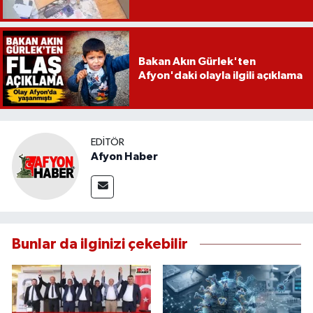
Bakan Akın Gürlek'ten
Afyon'daki olayla ilgili açıklama
EDITÖR
Afyon Haber
Bunlar da ilginizi çekebilir