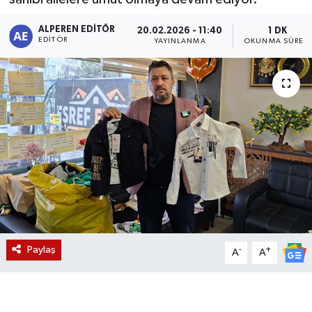
Magazin
ALPEREN EDITÖR
20.02.2026 - 11:40
1 DK
EDITÖR
YAYINLANMA
OKUNMA SÜRESI
Etkinlikler
Paylaş
-
+
A
A