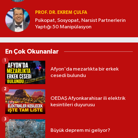
PROF. DR. EKREM ÇULFA
Psikopat, Sosyopat, Narsist Partnerlerin
Yaptığı 50 Manipülasyon
En Çok Okunanlar
1
Afyon'da mezarlıkta bir erkek
cesedi bulundu
2
OEDAŞ Afyonkarahisar ili elektrik
kesintileri duyurusu
3
Büyük deprem mi geliyor?