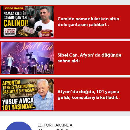
Camide namaz kılarken altın
dolu çantasını çaldılar!..
Sibel Can, Afyon'da düğünde
sahne aldı
Afyon'da doğdu, 101 yaşına
geldi, komşularıyla kutladı!..
EDITÖR HAKKINDA