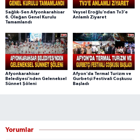
Sağlık-Sen Afyonkarahisar
Veysel Eroğlu’ndan Tv3’e
6. Olağan Genel Kurulu
Anlamlı Ziyaret
Tamamlandı
Afyonkarahisar
Afyon’da Termal Turizm ve
Belediyesi’nden Geleneksel
Gurbetçi Festivali Coşkusu
Sünnet Şöleni
Başladı
Yorumlar