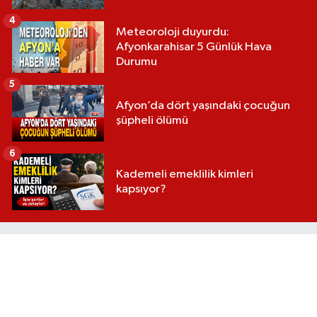
4
Meteoroloji duyurdu:
Afyonkarahisar 5 Günlük Hava
Durumu
5
Afyon’da dört yaşındaki çocuğun
şüpheli ölümü
6
Kademeli emeklilik kimleri
kapsıyor?