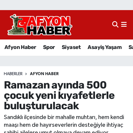
Afyon Haber
Siyaset
Afyon Haber
Spor
Siyaset
Asayiş Yaşam
S
Spor
Asayiş Yaşam
HABERLER
AFYON HABER
Ramazan ayında 500
Sağlık
çocuk yeni kıyafetlerle
Eğitim
buluşturulacak
Sivil Toplum
Sandıklı ilçesinde bir mahalle muhtarı, hem kendi
maaşı hem de hayırseverlerin desteğiyle ihtiyaç
Ekonomi
sahibi ailelere umut olmaya devam ediyor.