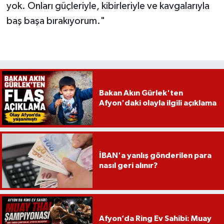
yok. Onları güçleriyle, kibirleriyle ve kavgalarıyla
baş başa bırakıyorum."
Bakan Akın Gürlek'ten
Afyon'daki olayla ilgili açıklama
İBAN'a yanlış gönderilen para
nasıl geri alınır?
Afyon’da Ring Ev Sahibi: Muay