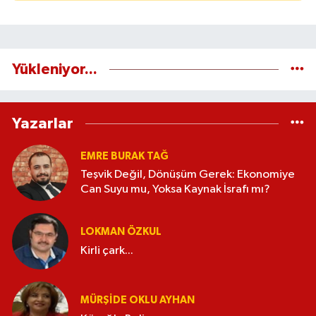
Yükleniyor...
Yazarlar
EMRE BURAK TAĞ
Teşvik Değil, Dönüşüm Gerek: Ekonomiye
Can Suyu mu, Yoksa Kaynak İsrafı mı?
LOKMAN ÖZKUL
Kirli çark...
MÜRŞIDE OKLU AYHAN