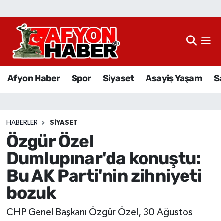
Afyon Haber
Siyaset
Afyon Haber
Spor
Siyaset
Asayiş Yaşam
S
Spor
Asayiş Yaşam
HABERLER
SIYASET
Özgür Özel
Sağlık
Dumlupınar'da konuştu:
Eğitim
Bu AK Parti'nin zihniyeti
bozuk
Sivil Toplum
CHP Genel Başkanı Özgür Özel, 30 Ağustos
Ekonomi