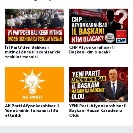
İYİ Parti’den Balıkesir
CHP Afyonkarahisar İl
mitingi öncesi İscehisar’da
Başkanı kim olacak?
teşkilat mesaisi
AK Parti Afyonkarahisar İl
YENİ Parti Afyonkarahisar İl
Yönetiminin tamamı istifa
Başkanı Hasan Karadeniz
ettirildi
Oldu