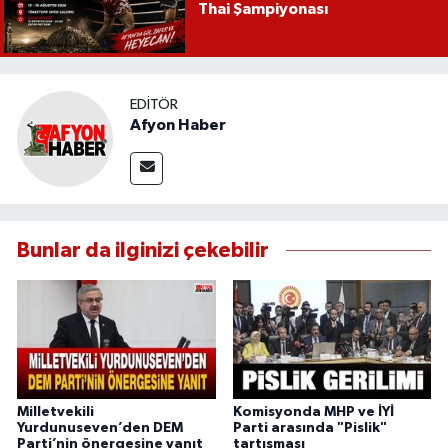
Thai Şampiyonası
EDITÖR
Afyon Haber
Bunlar da ilginizi çekebilir
Milletvekili
Komisyonda MHP ve İYİ
Yurdunuseven’den DEM
Parti arasında "Pislik"
Parti’nin önergesine yanıt
tartışması