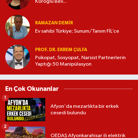
Köroğlu Beli...
RAMAZAN DEMİR
Ev sahibi Türkiye; Sunum/Tanım FİL’ce
PROF. DR. EKREM ÇULFA
Psikopat, Sosyopat, Narsist Partnerlerin
Yaptığı 50 Manipülasyon
En Çok Okunanlar
1
Afyon'da mezarlıkta bir erkek
cesedi bulundu
2
OEDAŞ Afyonkarahisar ili elektrik