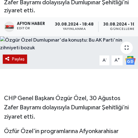
Zafer Bayramı dolayısıyla Dumlupınar Şehitliği’ni
ziyaret etti.
Magazin
AFYON HABER
30.08.2024 - 18:48
30.08.2024 - 18:
Etkinlikler
EDITÖR
YAYINLANMA
GÜNCELLEME
Paylaş
-
+
A
A
CHP Genel Başkanı Özgür Özel, 30 Ağustos
Zafer Bayramı dolayısıyla Dumlupınar Şehitliği’ni
ziyaret etti.
Özfür Özel'in programlarına Afyonkarahisar