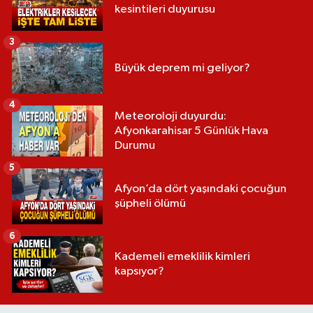
kesintileri duyurusu
3
Büyük deprem mi geliyor?
4
Meteoroloji duyurdu:
Afyonkarahisar 5 Günlük Hava
Durumu
5
Afyon’da dört yaşındaki çocuğun
şüpheli ölümü
6
Kademeli emeklilik kimleri
kapsıyor?