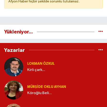
Afyon Haber hiçbir şekilde sorumlu tutulamaz.
Yükleniyor...
Yazarlar
LOKMAN ÖZKUL
Kirli çark...
MÜRŞIDE OKLU AYHAN
Köroğlu Beli...