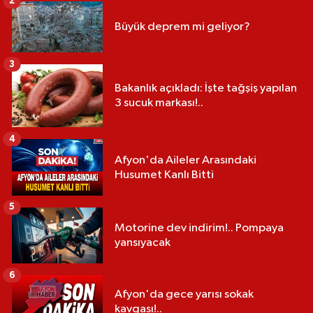
2
Büyük deprem mi geliyor?
3
Bakanlık açıkladı: İşte tağşiş yapılan
3 sucuk markası!..
4
Afyon'da Aileler Arasındaki
Husumet Kanlı Bitti
5
Motorine dev indirim!.. Pompaya
yansıyacak
6
Afyon'da gece yarısı sokak
kavgası!..