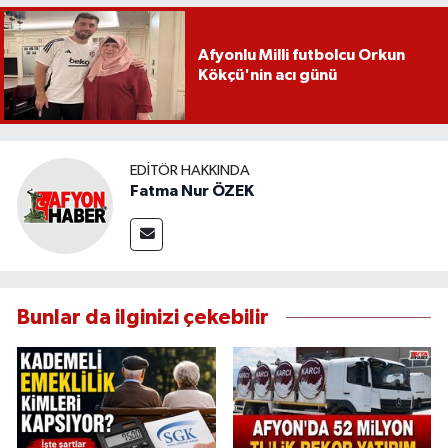
Afyonlu Milli futbolcu Orkun
Kökçü'nin acı günü
EDITÖR HAKKINDA
Fatma Nur ÖZEK
Bunlar da ilginizi çekebilir