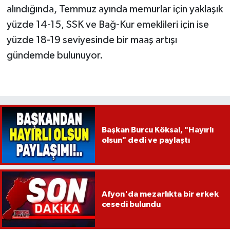
alındığında, Temmuz ayında memurlar için yaklaşık
yüzde 14-15, SSK ve Bağ-Kur emeklileri için ise
yüzde 18-19 seviyesinde bir maaş artışı
gündemde bulunuyor.
Başkan Burcu Köksal, "Hayırlı
olsun" dedi ve paylaştı
Afyon'da mezarlıkta bir erkek
cesedi bulundu