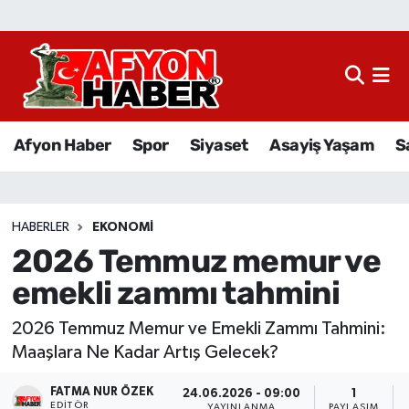
Afyon Haber
Siyaset
Afyon Haber
Spor
Siyaset
Asayiş Yaşam
S
Spor
Asayiş Yaşam
HABERLER
EKONOMI
2026 Temmuz memur ve
Sağlık
emekli zammı tahmini
Eğitim
2026 Temmuz Memur ve Emekli Zammı Tahmini:
Sivil Toplum
Maaşlara Ne Kadar Artış Gelecek?
FATMA NUR ÖZEK
Ekonomi
24.06.2026 - 09:00
1
EDITÖR
YAYINLANMA
PAYLAŞIM