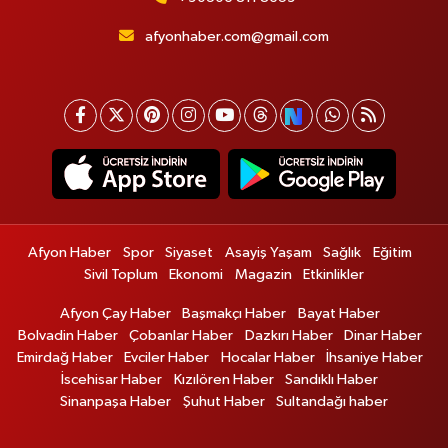
afyonhaber.com@gmail.com
Afyon Haber
Spor
Siyaset
Asayiş Yaşam
Sağlık
Eğitim
Sivil Toplum
Ekonomi
Magazin
Etkinlikler
Afyon Çay Haber
Başmakçı Haber
Bayat Haber
Bolvadin Haber
Çobanlar Haber
Dazkırı Haber
Dinar Haber
Emirdağ Haber
Evciler Haber
Hocalar Haber
İhsaniye Haber
İscehisar Haber
Kızılören Haber
Sandıklı Haber
Sinanpaşa Haber
Şuhut Haber
Sultandağı haber