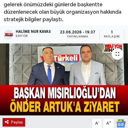
gelerek önümüzdeki günlerde başkentte
Magazin
düzenlenecek olan büyük organizasyon hakkında
stratejik bilgiler paylaştı.
Etkinlikler
HALIME NUR KAVAS
23.06.2026 - 19:37
1
EDITÖR
YAYINLANMA
PAYLAŞIM
Paylaş
-
+
A
A