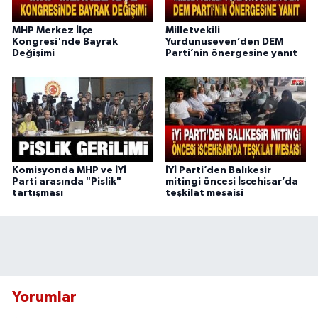
MHP Merkez İlçe
Milletvekili
Kongresi'nde Bayrak
Yurdunuseven’den DEM
Değişimi
Parti’nin önergesine yanıt
Komisyonda MHP ve İYİ
İYİ Parti’den Balıkesir
Parti arasında "Pislik"
mitingi öncesi İscehisar’da
tartışması
teşkilat mesaisi
Yorumlar