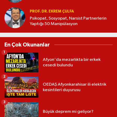
PROF. DR. EKREM ÇULFA
Psikopat, Sosyopat, Narsist Partnerlerin
Yaptığı 50 Manipülasyon
En Çok Okunanlar
1
Afyon'da mezarlıkta bir erkek
cesedi bulundu
2
OEDAŞ Afyonkarahisar ili elektrik
kesintileri duyurusu
3
Büyük deprem mi geliyor?