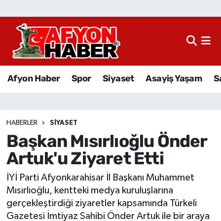
Afyon Haber
Siyaset
Afyon Haber
Spor
Siyaset
Asayiş Yaşam
S
Spor
Asayiş Yaşam
HABERLER
SIYASET
Başkan Mısırlıoğlu Önder
Sağlık
Artuk'u Ziyaret Etti
Eğitim
İYİ Parti Afyonkarahisar İl Başkanı Muhammet
Sivil Toplum
Mısırlıoğlu, kentteki medya kuruluşlarına
gerçekleştirdiği ziyaretler kapsamında Türkeli
Ekonomi
Gazetesi İmtiyaz Sahibi Önder Artuk ile bir araya