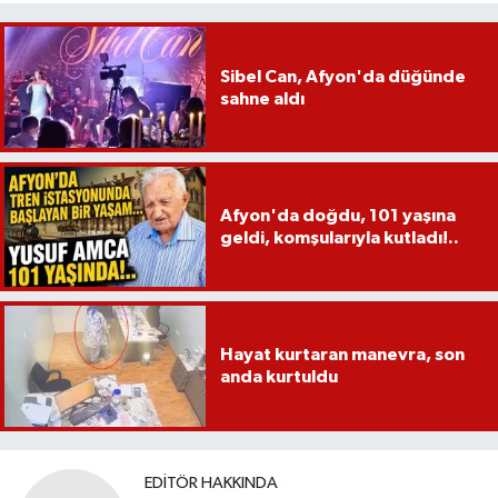
Sibel Can, Afyon'da düğünde
sahne aldı
Afyon'da doğdu, 101 yaşına
geldi, komşularıyla kutladı!..
Hayat kurtaran manevra, son
anda kurtuldu
EDITÖR HAKKINDA