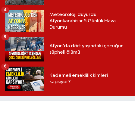
4
Meteoroloji duyurdu:
Afyonkarahisar 5 Günlük Hava
Durumu
5
Afyon’da dört yaşındaki çocuğun
şüpheli ölümü
6
Kademeli emeklilik kimleri
kapsıyor?