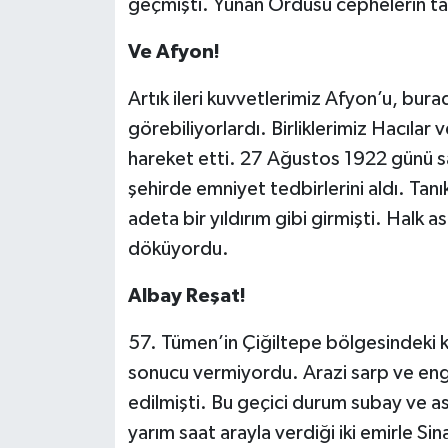
geçmişti. Yunan Ordusu cephelerin t
Ve Afyon!
Artık ileri kuvvetlerimiz Afyon’u, bur
görebiliyorlardı. Birliklerimiz Hacılar 
hareket etti. 27 Ağustos 1922 günü s
şehirde emniyet tedbirlerini aldı. Tanı
adeta bir yıldırım gibi girmişti. Halk as
döküyordu.
Albay Reşat!
57. Tümen’in Çiğiltepe bölgesindeki kara
sonucu vermiyordu. Arazi sarp ve enge
edilmişti. Bu geçici durum subay ve a
yarım saat arayla verdiği iki emirle S