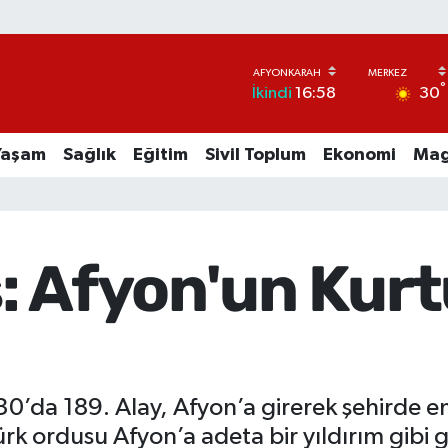
°
30
İkindi
16:58
Yaşam
Sağlık
Eğitim
Sivil Toplum
Ekonomi
Mag
: Afyon'un Kurt
’da 189. Alay, Afyon’a girerek şehirde emn
ürk ordusu Afyon’a adeta bir yıldırım gibi gi