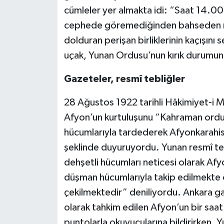
cümleler yer almakta idi: “Saat 14.0
cephede göremediğinden bahseden mağ
dolduran perişan birliklerinin kaçışını
uçak, Yunan Ordusu’nun kırık durumunu
Gazeteler, resmî tebliğler
28 Ağustos 1922 tarihli Hâkimiyet-i Mi
Afyon’un kurtuluşunu “Kahraman ordu
hücumlarıyla tardederek Afyonkarahisa
şeklinde duyuruyordu. Yunan resmî te
dehşetli hücumları neticesi olarak Afy
düşman hücumlarıyla takip edilmekte 
çekilmektedir” deniliyordu. Ankara ga
olarak tahkim edilen Afyon’un bir saat
puntolarla okuyucularına bildirirken,