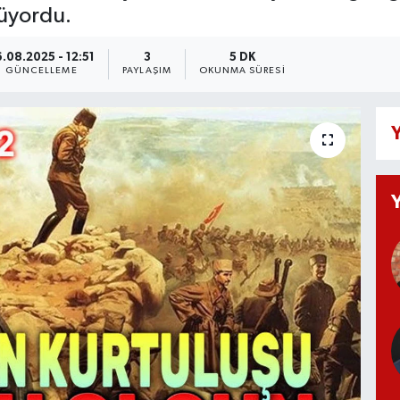
küyordu.
.08.2025 - 12:51
3
5 DK
GÜNCELLEME
PAYLAŞIM
OKUNMA SÜRESI
Y