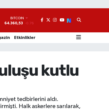
BITCOIN
64.360,53
-0.76
DOLAR
47,7069
0.17
EURO
55,0265
0.01
azin
Etkinlikler
STERLİN
64,1897
0.02
GRAM ALTIN
6574.81
1.44
BİST100
uluşu kutlu
13.887
64
iyet tedbirlerini aldı.
rmişti. Halk askerlere sarılarak,