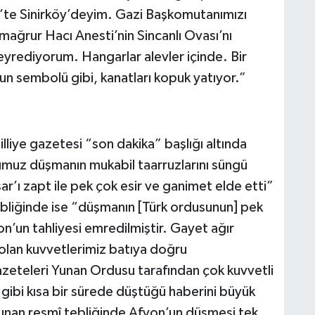
0’te Sinirköy’deyim. Gazi Başkomutanımızı
rur Hacı Anesti’nin Sincanlı Ovası’nı
 seyrediyorum. Hangarlar alevler içinde. Bir
n sembolü gibi, kanatları kopuk yatıyor.”
lliye gazetesi “son dakika” başlığı altında
muz düşmanın mukabil taarruzlarını süngü
r’ı zapt ile pek çok esir ve ganimet elde etti”
bliğinde ise “düşmanın [Türk ordusunun] pek
on’un tahliyesi emredilmiştir. Gayet ağır
olan kuvvetlerimiz batıya doğru
zeteleri Yunan Ordusu tarafından çok kuvvetli
 gibi kısa bir sürede düştüğü haberini büyük
 Yunan resmî tebliğinde Afyon’un düşmesi tek