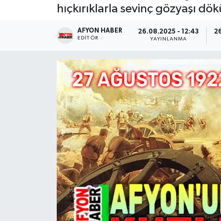
hıçkırıklarla sevinç gözyaşı dö
Magazin
AFYON HABER
26.08.2025 - 12:43
26
EDITÖR
YAYINLANMA
Etkinlikler