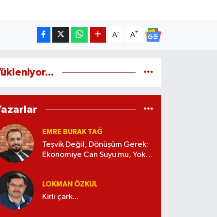
-
+
A
A
ükleniyor...
Yazarlar
EMRE BURAK TAĞ
Teşvik Değil, Dönüşüm Gerek:
Ekonomiye Can Suyu mu, Yoksa
Kaynak İsrafı mı?
LOKMAN ÖZKUL
Kirli çark...