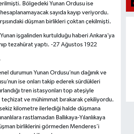
erilmişti. Bölgedeki Yunan Ordusu ise
or, hesaplanamayacak sayıda kayıp veriyordu.
şısındaki düşman birlikleri çoktan çekilmişti.
 Yunan işgalinden kurtulduğu haberi Ankara’ya
nıp tezahürat yaptı. -27 Ağustos 1922
.
nel durumun Yunan Ordusu’nun dağınık ve
su’nun ise onları takip ederek sürdükleri
rlandığı tren istasyonları top ateşiyle
ah, teçhizat ve mühimmat bırakarak çekiliyordu.
 sekiz kilometre ilerlediği halde düşmana
anlılara rastlamadan Ballıkaya-Yılanlıkaya
 düşman birliklerini görmeden Menderes’i