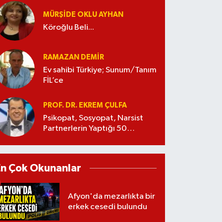
MÜRŞIDE OKLU AYHAN
Köroğlu Beli...
RAMAZAN DEMİR
Ev sahibi Türkiye; Sunum/Tanım
FİL’ce
PROF. DR. EKREM ÇULFA
Psikopat, Sosyopat, Narsist
Partnerlerin Yaptığı 50
Manipülasyon
En Çok Okunanlar
Afyon'da mezarlıkta bir
erkek cesedi bulundu