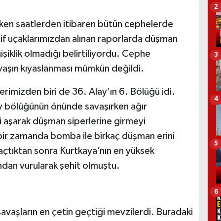
2
rken saatlerden itibaren bütün cephelerde
şif uçaklarımızdan alınan raporlarda düşman
işiklik olmadığı belirtiliyordu. Cephe
3
savaşın kıyaslanması mümkün değildi.
rimizden biri de 36. Alay’ın 6. Bölüğü idi.
4
bölüğünün önünde savaşırken ağır
i aşarak düşman siperlerine girmeyi
 bir zamanda bomba ile birkaç düşman erini
5
ü açtıktan sonra Kurtkaya’nın en yüksek
ından vurularak şehit olmuştu.
6
avaşların en çetin geçtiği mevzilerdi. Buradaki