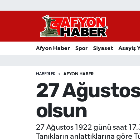
Afyon Haber
Siyaset
Afyon Haber
Spor
Siyaset
Asayiş 
Spor
Asayiş Yaşam
HABERLER
AFYON HABER
27 Ağustos
Sağlık
olsun
Eğitim
Sivil Toplum
27 Ağustos 1922 günü saat 17.30
Ekonomi
Tanıkların anlattıklarına göre T