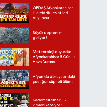
OEDAŞ Afyonkarahisar
ili elektrik kesintileri
duyurusu
Büyük deprem mi
geliyor?
Meteoroloji duyurdu:
Afyonkarahisar 5 Günlük
Hava Durumu
Afyon’da dört yaşındaki
çocuğun şüpheli ölümü
Kademeli emeklilik
kimleri kapsıyor?