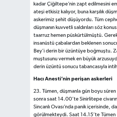
kadar Çiğiltepe’nin zapt edilmesini 
ateşi etkisiz kalıyor, buna karşılık dü
askerimiz şehit düşüyordu. Tüm ceph
düşmanın kuvvetli saldırıları söz konusu
taarruz hemen püskürtülmüştü. Gerek 
insanüstü çabalardan beklenen sonuc
Bey’i derin bir üzüntüye boğmuştu. Z
muştusunu vermek en büyük arzusuyd
derin üzüntü sonucu tabancasıyla intih
Hacı Anesti’nin perişan askerleri
23. Tümen, düşmanla gün boyu süren 
sonra saat 14.00’te Sinirlitepe civarı
Sincanlı Ovası’nda panik içerisinde, da
görülmekteydi. Saat 14.15’te Tümen 