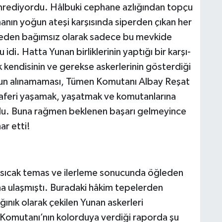
emrediyordu. Hâlbuki cephane azlığından topçu
şmanın yoğun ateşi karşısında siperden çıkan her
eden bağımsız olarak sadece bu mevkide
 idi. Hatta Yunan birliklerinin yaptığı bir karşı-
kendisinin ve gerekse askerlerinin gösterdiği
un alınamaması, Tümen Komutanı Albay Reşat
aferi yaşamak, yaşatmak ve komutanlarına
u. Buna rağmen beklenen başarı gelmeyince
ar etti!
sıcak temas ve ilerleme sonucunda öğleden
na ulaşmıştı. Buradaki hâkim tepelerden
ğınık olarak çekilen Yunan askerleri
Komutanı’nın kolorduya verdiği raporda şu