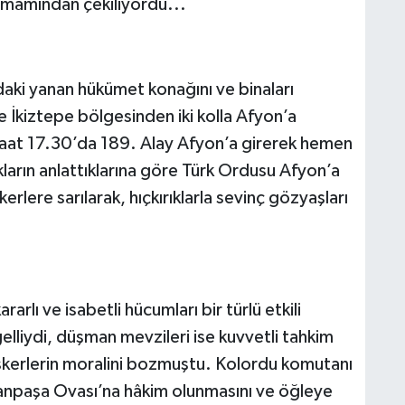
amamından çekiliyordu...
adaki yanan hükümet konağını ve binaları
ve İkiztepe bölgesinden iki kolla Afyon’a
aat 17.30’da 189. Alay Afyon’a girerek hemen
kların anlattıklarına göre Türk Ordusu Afyon’a
kerlere sarılarak, hıçkırıklarla sevinç gözyaşları
rlı ve isabetli hücumları bir türlü etkili
lliydi, düşman mevzileri ise kuvvetli tahkim
skerlerin moralini bozmuştu. Kolordu komutanı
inanpaşa Ovası’na hâkim olunmasını ve öğleye