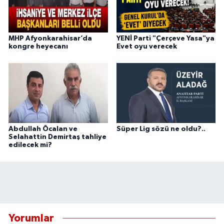
MHP Afyonkarahisar’da
YENİ Parti "Çerçeve Yasa"ya
kongre heyecanı
Evet oyu verecek
Abdullah Öcalan ve
Süper Lig sözü ne oldu?..
Selahattin Demirtaş tahliye
edilecek mi?
Yorumlar