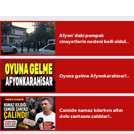
Afyon'daki pompalı
cinayetlerin nedeni belli oldu!..
Oyuna gelme Afyonkarahisar!..
Camide namaz kılarken altın
dolu çantasını çaldılar!..