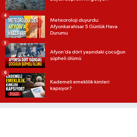
4
Meteoroloji duyurdu:
Afyonkarahisar 5 Günlük Hava
Durumu
5
Afyon’da dört yaşındaki çocuğun
şüpheli ölümü
6
Kademeli emeklilik kimleri
kapsıyor?