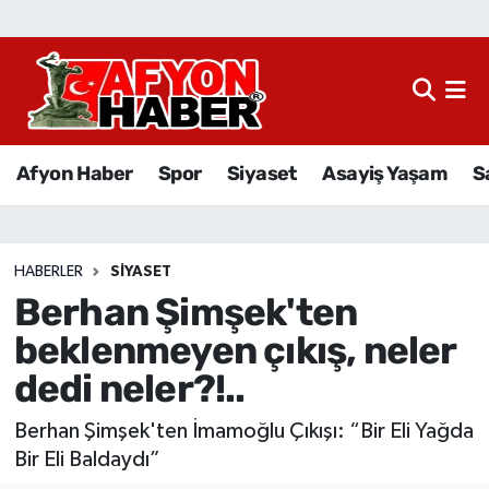
Afyon Haber
Siyaset
Afyon Haber
Spor
Siyaset
Asayiş Yaşam
S
Spor
Asayiş Yaşam
HABERLER
SIYASET
Berhan Şimşek'ten
Sağlık
beklenmeyen çıkış, neler
Eğitim
dedi neler?!..
Sivil Toplum
Berhan Şimşek'ten İmamoğlu Çıkışı: “Bir Eli Yağda
Bir Eli Baldaydı”
Ekonomi