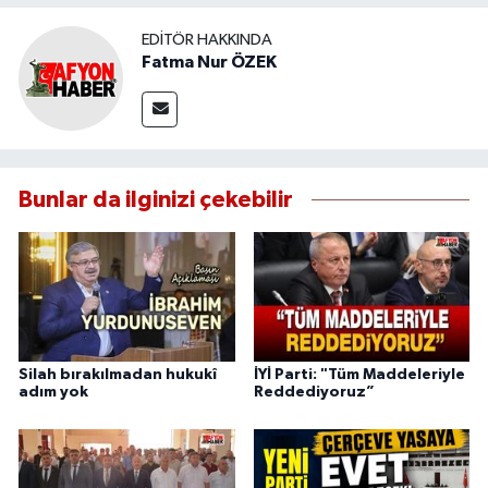
EDITÖR HAKKINDA
Fatma Nur ÖZEK
Bunlar da ilginizi çekebilir
Silah bırakılmadan hukukî
İYİ Parti: "Tüm Maddeleriyle
adım yok
Reddediyoruz”