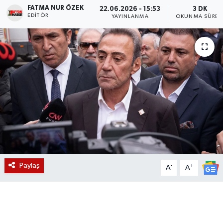
FATMA NUR ÖZEK
22.06.2026 - 15:53
3 DK
EDITÖR
Magazin
YAYINLANMA
OKUNMA SÜRES
Etkinlikler
Paylaş
-
+
A
A