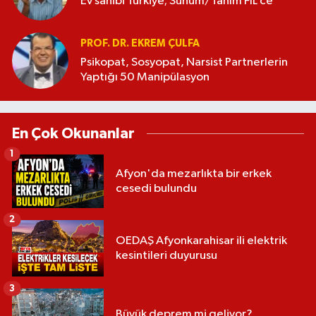
Ev sahibi Türkiye; Sunum/Tanım FİL’ce
PROF. DR. EKREM ÇULFA
Psikopat, Sosyopat, Narsist Partnerlerin
Yaptığı 50 Manipülasyon
En Çok Okunanlar
1
Afyon'da mezarlıkta bir erkek
cesedi bulundu
2
OEDAŞ Afyonkarahisar ili elektrik
kesintileri duyurusu
3
Büyük deprem mi geliyor?