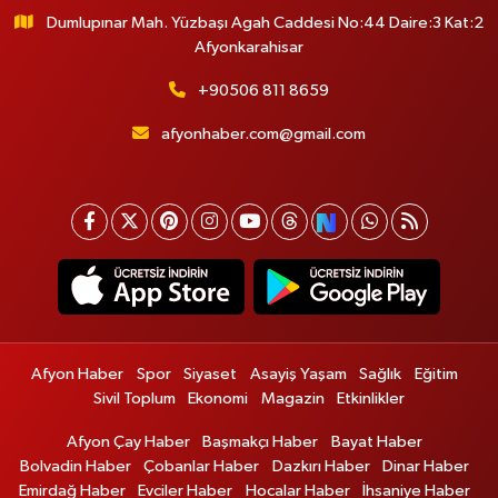
Dumlupınar Mah. Yüzbaşı Agah Caddesi No:44 Daire:3 Kat:2
Afyonkarahisar
+90506 811 8659
afyonhaber.com@gmail.com
Afyon Haber
Spor
Siyaset
Asayiş Yaşam
Sağlık
Eğitim
Sivil Toplum
Ekonomi
Magazin
Etkinlikler
Afyon Çay Haber
Başmakçı Haber
Bayat Haber
Bolvadin Haber
Çobanlar Haber
Dazkırı Haber
Dinar Haber
Emirdağ Haber
Evciler Haber
Hocalar Haber
İhsaniye Haber