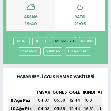
AKŞAM
YATSI
19:40
21:05
BAHÇE
DÜZİÇİ
HASANBEYLİ
KADİRLİ
OSMANİYE
SUMBAS
TOPRAKKALE
HASANBEYLİ AYLIK NAMAZ VAKITLERI
İMSAK
GÜNEŞ
ÖĞLE
İKINDI
AKŞA
9 Ağu Paz
04:07
05:38
12:44
16:31
19:41
10 Ağu Pts
04:08
05:39
12:44
16:31
19:40