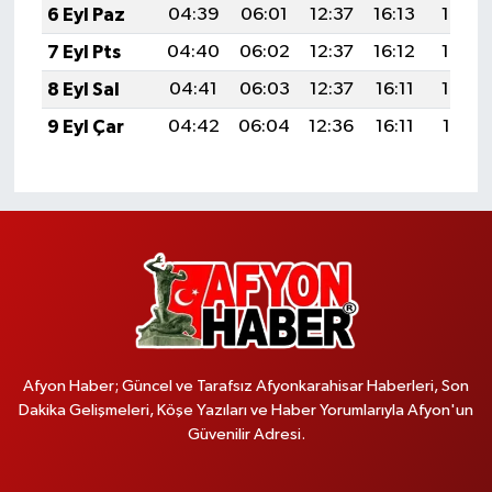
6 Eyl Paz
04:39
06:01
12:37
16:13
19:03
7 Eyl Pts
04:40
06:02
12:37
16:12
19:02
8 Eyl Sal
04:41
06:03
12:37
16:11
19:00
9 Eyl Çar
04:42
06:04
12:36
16:11
18:59
Afyon Haber; Güncel ve Tarafsız Afyonkarahisar Haberleri, Son
Dakika Gelişmeleri, Köşe Yazıları ve Haber Yorumlarıyla Afyon'un
Güvenilir Adresi.