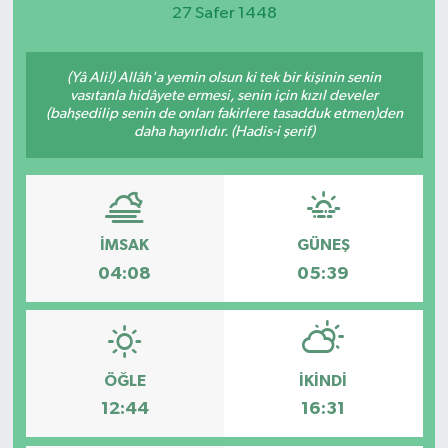
27 Safer 1448
Magazin
(Yâ Ali!) Allâh'a yemin olsun ki tek bir kişinin senin
Etkinlikler
vasıtanla hidâyete ermesi, senin için kızıl develer
(bahşedilip senin de onları fakirlere tasadduk etmen)den
daha hayırlıdır. (Hadis-i şerif)
İMSAK
GÜNEŞ
04:08
05:39
ÖĞLE
İKINDI
12:44
16:31