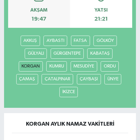
AKŞAM
YATSI
19:47
21:21
AKKUŞ
AYBASTI
FATSA
GÖLKÖY
GÜLYALI
GÜRGENTEPE
KABATAŞ
KORGAN
KUMRU
MESUDİYE
ORDU
ÇAMAŞ
ÇATALPINAR
ÇAYBAŞI
ÜNYE
İKİZCE
KORGAN AYLIK NAMAZ VAKITLERI