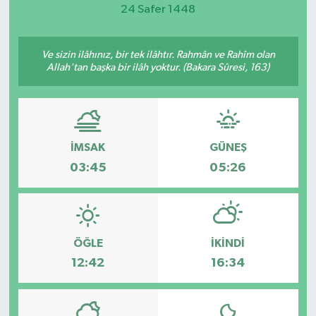
24 Safer 1448
Magazin
Ve sizin ilâhınız, bir tek ilâhtır. Rahmân ve Rahîm olan
Etkinlikler
Allah'tan başka bir ilâh yoktur. (Bakara Sûresi, 163)
İMSAK
GÜNEŞ
03:45
05:26
ÖĞLE
İKINDI
12:42
16:34