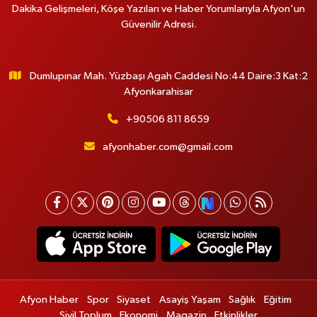
Dakika Gelişmeleri, Köşe Yazıları ve Haber Yorumlarıyla Afyon'un
Güvenilir Adresi.
Dumlupınar Mah. Yüzbaşı Agah Caddesi No:44 Daire:3 Kat:2
Afyonkarahisar
+90506 811 8659
afyonhaber.com@gmail.com
Afyon Haber
Spor
Siyaset
Asayiş Yaşam
Sağlık
Eğitim
Sivil Toplum
Ekonomi
Magazin
Etkinlikler