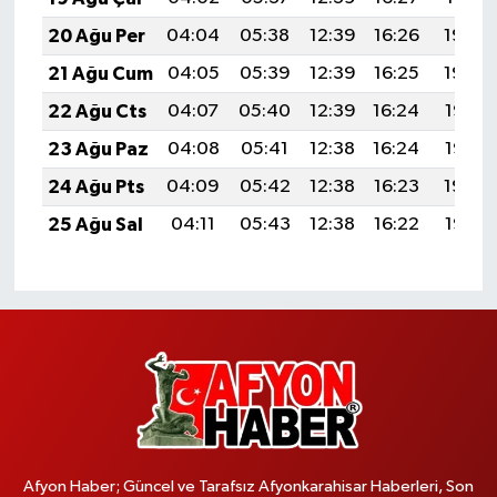
20 Ağu Per
04:04
05:38
12:39
16:26
19:30
21 Ağu Cum
04:05
05:39
12:39
16:25
19:29
22 Ağu Cts
04:07
05:40
12:39
16:24
19:27
23 Ağu Paz
04:08
05:41
12:38
16:24
19:26
24 Ağu Pts
04:09
05:42
12:38
16:23
19:24
25 Ağu Sal
04:11
05:43
12:38
16:22
19:22
Afyon Haber; Güncel ve Tarafsız Afyonkarahisar Haberleri, Son