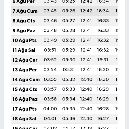
6 Ağu Per
03:43
05:25
12:42
16:34
19:49
7 Ağu Cum
03:45
05:26
12:42
16:34
19:47
8 Ağu Cts
03:46
05:27
12:41
16:33
19:46
9 Ağu Paz
03:48
05:28
12:41
16:33
19:45
10 Ağu Pts
03:49
05:29
12:41
16:32
19:44
11 Ağu Sal
03:51
05:29
12:41
16:32
19:42
12 Ağu Çar
03:52
05:30
12:41
16:31
19:41
13 Ağu Per
03:54
05:31
12:41
16:30
19:40
14 Ağu Cum
03:55
05:32
12:40
16:30
19:38
15 Ağu Cts
03:57
05:33
12:40
16:29
19:37
16 Ağu Paz
03:58
05:34
12:40
16:29
19:36
17 Ağu Pts
04:00
05:35
12:40
16:28
19:34
18 Ağu Sal
04:01
05:36
12:40
16:27
19:33
19 Ağu Çar
04:02
05:37
12:39
16:27
19:31