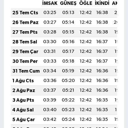
İMSAK
GÜNEŞ
ÖĞLE
İKINDI
AKŞA
25 Tem Cts
03:25
05:13
12:42
16:38
20:01
26 Tem Paz
03:27
05:14
12:42
16:38
20:00
27 Tem Pts
03:28
05:15
12:42
16:38
19:59
28 Tem Sal
03:30
05:16
12:42
16:37
19:58
29 Tem Çar
03:31
05:17
12:42
16:37
19:57
30 Tem Per
03:33
05:18
12:42
16:37
19:56
31 Tem Cum
03:34
05:19
12:42
16:36
19:55
1 Ağu Cts
03:36
05:20
12:42
16:36
19:54
2 Ağu Paz
03:37
05:21
12:42
16:36
19:53
3 Ağu Pts
03:39
05:22
12:42
16:35
19:52
4 Ağu Sal
03:40
05:23
12:42
16:35
19:51
5 Ağu Çar
03:42
05:24
12:42
16:35
19:50