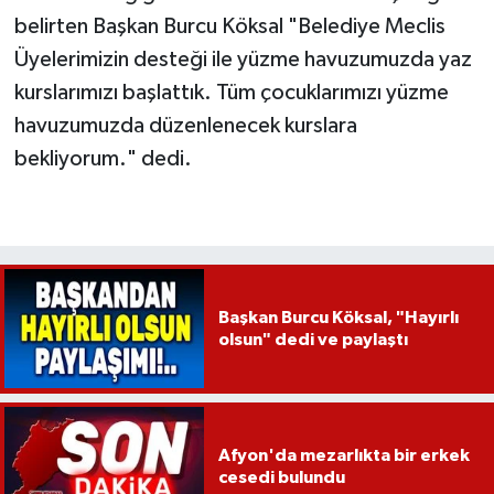
belirten Başkan Burcu Köksal "Belediye Meclis
Üyelerimizin desteği ile yüzme havuzumuzda yaz
kurslarımızı başlattık. Tüm çocuklarımızı yüzme
havuzumuzda düzenlenecek kurslara
bekliyorum." dedi.
Başkan Burcu Köksal, "Hayırlı
olsun" dedi ve paylaştı
Afyon'da mezarlıkta bir erkek
cesedi bulundu