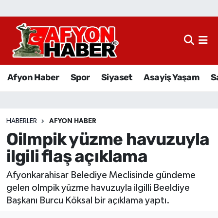
Afyon Haber
Siyaset
Afyon Haber
Spor
Siyaset
Asayiş Yaşam
S
Spor
Asayiş Yaşam
HABERLER
AFYON HABER
Oilmpik yüzme havuzuyla
Sağlık
ilgili flaş açıklama
Eğitim
Afyonkarahisar Belediye Meclisinde gündeme
Sivil Toplum
gelen olmpik yüzme havuzuyla ilgilli Beeldiye
Başkanı Burcu Köksal bir açıklama yaptı.
Ekonomi