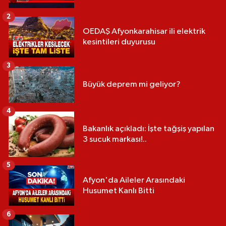
2
OEDAŞ Afyonkarahisar ili elektrik
kesintileri duyurusu
3
Büyük deprem mi geliyor?
4
Bakanlık açıkladı: İşte tağşiş yapılan
3 sucuk markası!..
5
Afyon'da Aileler Arasındaki
Husumet Kanlı Bitti
6