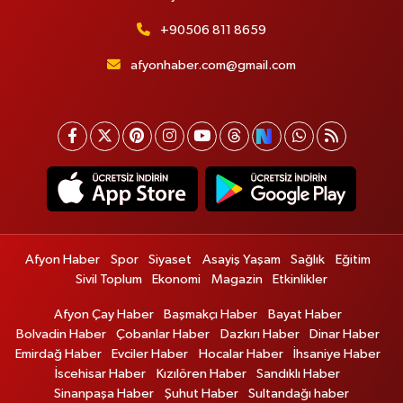
+90506 811 8659
afyonhaber.com@gmail.com
Afyon Haber
Spor
Siyaset
Asayiş Yaşam
Sağlık
Eğitim
Sivil Toplum
Ekonomi
Magazin
Etkinlikler
Afyon Çay Haber
Başmakçı Haber
Bayat Haber
Bolvadin Haber
Çobanlar Haber
Dazkırı Haber
Dinar Haber
Emirdağ Haber
Evciler Haber
Hocalar Haber
İhsaniye Haber
İscehisar Haber
Kızılören Haber
Sandıklı Haber
Sinanpaşa Haber
Şuhut Haber
Sultandağı haber