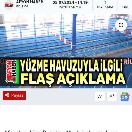
AFYON HABER
05.07.2024 - 14:19
1
EDITÖR
YAYINLANMA
PAYLAŞIM
OKUN
Magazin
Etkinlikler
Paylaş
-
+
A
A