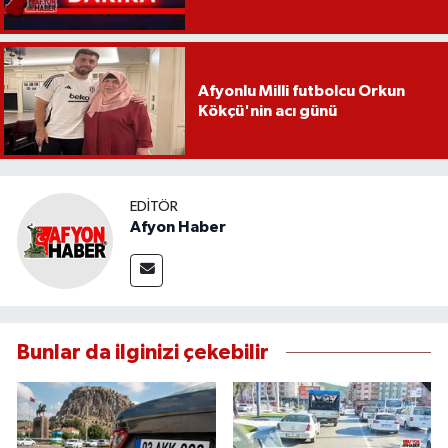
Afyonlu Milli futbolcu Orkun
Kökçü'nin acı günü
EDITÖR
Afyon Haber
Bunlar da ilginizi çekebilir