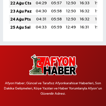
22 Ağu Cts
04:29
05:57
12:50
16:33
19:34
23 Ağu Paz
04:30
05:58
12:50
16:32
19:32
24 Ağu Pts
04:31
05:58
12:50
16:32
19:31
25 Ağu Sal
04:33
05:59
12:49
16:31
19:29
Afyon Haber; Güncel ve Tarafsız Afyonkarahisar Haberleri, Son
Dakika Gelişmeleri, Köşe Yazıları ve Haber Yorumlarıyla Afyon'un
Güvenilir Adresi.