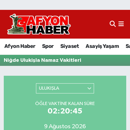
Afyon Haber
Siyaset
Afyon Haber
Spor
Siyaset
Asayiş Yaşam
S
Spor
Niğde Ulukişla Namaz Vakitleri
Asayiş Yaşam
Sağlık
ULUKIŞLA
Eğitim
ÖĞLE VAKTINE KALAN SÜRE
02:20:45
Sivil Toplum
Ekonomi
9 Ağustos 2026