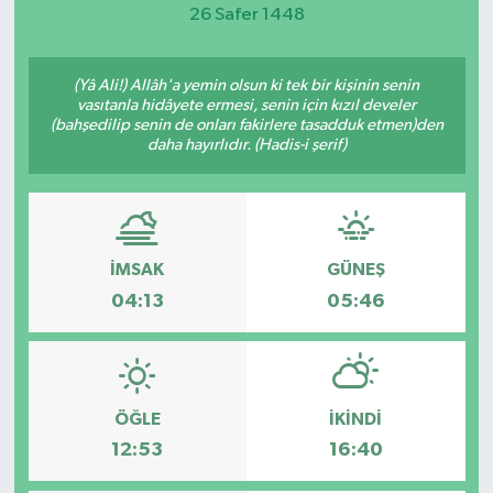
26 Safer 1448
Magazin
(Yâ Ali!) Allâh'a yemin olsun ki tek bir kişinin senin
Etkinlikler
vasıtanla hidâyete ermesi, senin için kızıl develer
(bahşedilip senin de onları fakirlere tasadduk etmen)den
daha hayırlıdır. (Hadis-i şerif)
İMSAK
GÜNEŞ
04:13
05:46
ÖĞLE
İKINDI
12:53
16:40