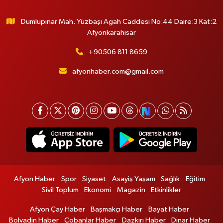
Dumlupınar Mah. Yüzbaşı Agah Caddesi No:44 Daire:3 Kat:2
Afyonkarahisar
+90506 811 8659
afyonhaber.com@gmail.com
Afyon Haber
Spor
Siyaset
Asayiş Yaşam
Sağlık
Eğitim
Sivil Toplum
Ekonomi
Magazin
Etkinlikler
Afyon Çay Haber
Başmakçı Haber
Bayat Haber
Bolvadin Haber
Çobanlar Haber
Dazkırı Haber
Dinar Haber