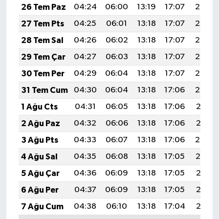
26 Tem Paz
04:24
06:00
13:19
17:07
20:27
27 Tem Pts
04:25
06:01
13:18
17:07
20:26
28 Tem Sal
04:26
06:02
13:18
17:07
20:25
29 Tem Çar
04:27
06:03
13:18
17:07
20:24
30 Tem Per
04:29
06:04
13:18
17:07
20:23
31 Tem Cum
04:30
06:04
13:18
17:06
20:22
1 Ağu Cts
04:31
06:05
13:18
17:06
20:21
2 Ağu Paz
04:32
06:06
13:18
17:06
20:21
3 Ağu Pts
04:33
06:07
13:18
17:06
20:20
4 Ağu Sal
04:35
06:08
13:18
17:05
20:19
5 Ağu Çar
04:36
06:09
13:18
17:05
20:18
6 Ağu Per
04:37
06:09
13:18
17:05
20:17
7 Ağu Cum
04:38
06:10
13:18
17:04
20:15