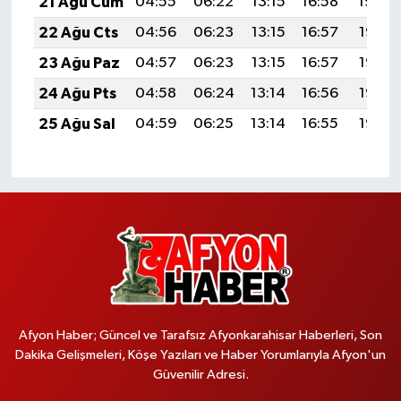
21 Ağu Cum
04:55
06:22
13:15
16:58
19:59
22 Ağu Cts
04:56
06:23
13:15
16:57
19:57
23 Ağu Paz
04:57
06:23
13:15
16:57
19:56
24 Ağu Pts
04:58
06:24
13:14
16:56
19:55
25 Ağu Sal
04:59
06:25
13:14
16:55
19:53
Afyon Haber; Güncel ve Tarafsız Afyonkarahisar Haberleri, Son
Dakika Gelişmeleri, Köşe Yazıları ve Haber Yorumlarıyla Afyon'un
Güvenilir Adresi.