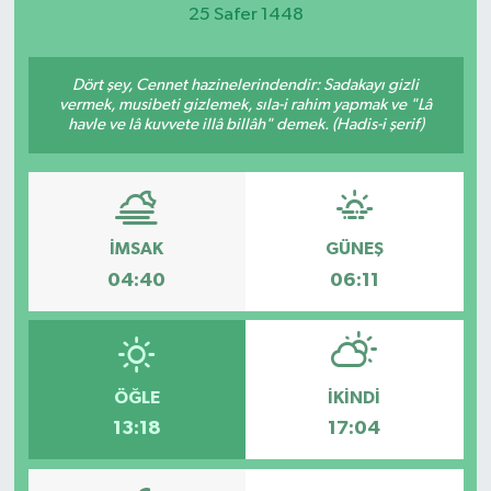
25 Safer 1448
Magazin
Dört şey, Cennet hazinelerindendir: Sadakayı gizli
Etkinlikler
vermek, musibeti gizlemek, sıla-i rahim yapmak ve "Lâ
havle ve lâ kuvvete illâ billâh" demek. (Hadis-i şerif)
İMSAK
GÜNEŞ
04:40
06:11
ÖĞLE
İKINDI
13:18
17:04