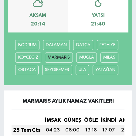
AKŞAM
YATSI
20:14
21:40
BODRUM
DALAMAN
DATÇA
FETHİYE
KÖYCEĞİZ
MARMARİS
MUĞLA
MİLAS
ORTACA
SEYDİKEMER
ULA
YATAĞAN
MARMARİS AYLIK NAMAZ VAKITLERI
İMSAK
GÜNEŞ
ÖĞLE
İKINDI
AKŞA
25 Tem Cts
04:23
06:00
13:18
17:07
20:27