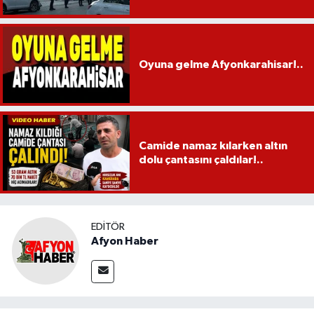
Oyuna gelme Afyonkarahisar!..
Camide namaz kılarken altın
dolu çantasını çaldılar!..
EDITÖR
Afyon Haber