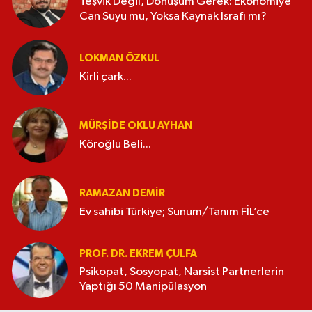
Teşvik Değil, Dönüşüm Gerek: Ekonomiye
Can Suyu mu, Yoksa Kaynak İsrafı mı?
LOKMAN ÖZKUL
Kirli çark...
MÜRŞIDE OKLU AYHAN
Köroğlu Beli...
RAMAZAN DEMİR
Ev sahibi Türkiye; Sunum/Tanım FİL’ce
PROF. DR. EKREM ÇULFA
Psikopat, Sosyopat, Narsist Partnerlerin
Yaptığı 50 Manipülasyon