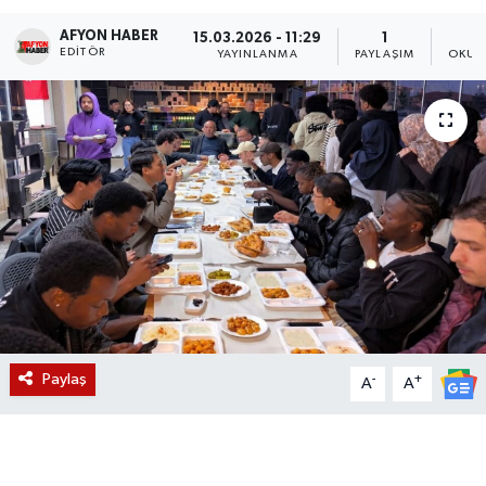
AFYON HABER
Magazin
15.03.2026 - 11:29
1
EDITÖR
YAYINLANMA
PAYLAŞIM
OKUN
Etkinlikler
Paylaş
-
+
A
A