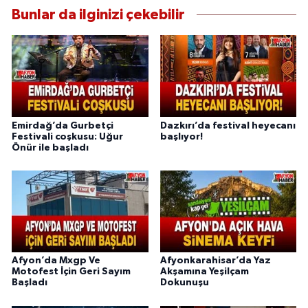
Bunlar da ilginizi çekebilir
Emirdağ’da Gurbetçi
Dazkırı’da festival heyecanı
Festivali coşkusu: Uğur
başlıyor!
Önür ile başladı
Afyon’da Mxgp Ve
Afyonkarahisar’da Yaz
Motofest İçin Geri Sayım
Akşamına Yeşilçam
Başladı
Dokunuşu