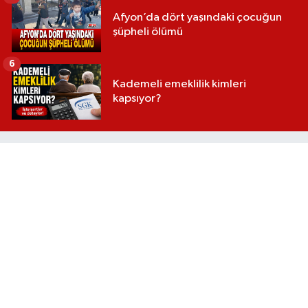
Afyon’da dört yaşındaki çocuğun
şüpheli ölümü
6
Kademeli emeklilik kimleri
kapsıyor?