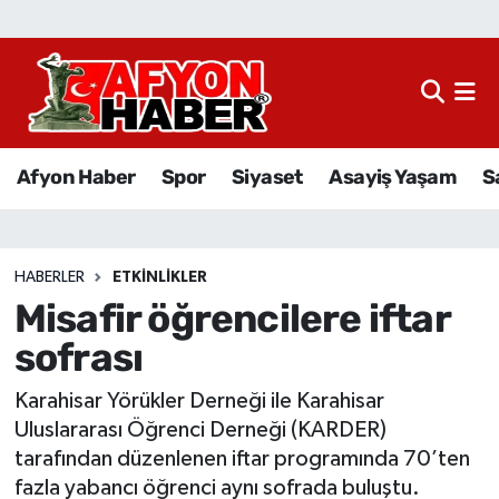
Afyon Haber
Siyaset
Afyon Haber
Spor
Siyaset
Asayiş Yaşam
S
Spor
Asayiş Yaşam
HABERLER
ETKINLIKLER
Misafir öğrencilere iftar
Sağlık
sofrası
Eğitim
Karahisar Yörükler Derneği ile Karahisar
Sivil Toplum
Uluslararası Öğrenci Derneği (KARDER)
tarafından düzenlenen iftar programında 70’ten
Ekonomi
fazla yabancı öğrenci aynı sofrada buluştu.