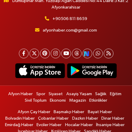
Dumlupınar Mah. Yüzbaşı Agah Caddesi No:44 Daire:3 Kat:2
Afyonkarahisar
+90506 811 8659
afyonhaber.com@gmail.com
Afyon Haber
Spor
Siyaset
Asayiş Yaşam
Sağlık
Eğitim
Sivil Toplum
Ekonomi
Magazin
Etkinlikler
Afyon Çay Haber
Başmakçı Haber
Bayat Haber
Bolvadin Haber
Çobanlar Haber
Dazkırı Haber
Dinar Haber
Emirdağ Haber
Evciler Haber
Hocalar Haber
İhsaniye Haber
İscehisar Haber
Kızılören Haber
Sandıklı Haber