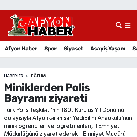
Afyon Haber
Siyaset
Afyon Haber
Spor
Siyaset
Asayiş Yaşam
S
Spor
Asayiş Yaşam
HABERLER
EĞITIM
Miniklerden Polis
Sağlık
Bayramı ziyareti
Eğitim
Türk Polis Teşkilatı’nın 180. Kuruluş Yıl Dönümü
Sivil Toplum
dolayısıyla Afyonkarahisar YediBilim Anaokulu’nun
minik öğrencileri ve öğretmenleri, İl Emniyet
Ekonomi
Müdürlüğünü ziyaret ederek İl Emniyet Müdürü