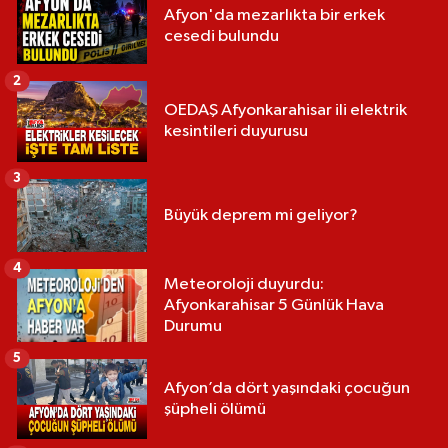
Afyon'da mezarlıkta bir erkek
cesedi bulundu
2
OEDAŞ Afyonkarahisar ili elektrik
kesintileri duyurusu
3
Büyük deprem mi geliyor?
4
Meteoroloji duyurdu:
Afyonkarahisar 5 Günlük Hava
Durumu
5
Afyon’da dört yaşındaki çocuğun
şüpheli ölümü