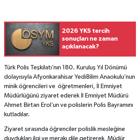
2026 YKS tercih
sonuçları ne zaman
açıklanacak?
Türk Polis Teşkilatı’nın 180. Kuruluş Yıl Dönümü
dolayısıyla Afyonkarahisar YediBilim Anaokulu’nun
minik öğrencileri ve öğretmenleri, İl Emniyet
Müdürlüğünü ziyaret ederek İl Emniyet Müdürü
Ahmet Birtan Erol’un ve polislerin Polis Bayramını
kutladılar.
Ziyaret sırasında öğrenciler polislik mesleğine
duydukları ilgi ve merakı dile getirerek, Müdür