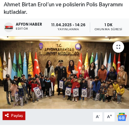
Ahmet Birtan Erol’un ve polislerin Polis Bayramını
Magazin
kutladılar.
Etkinlikler
AFYON HABER
11.04.2025 - 14:26
1 DK
EDITÖR
YAYINLANMA
OKUNMA SÜRESI
Paylaş
-
+
A
A