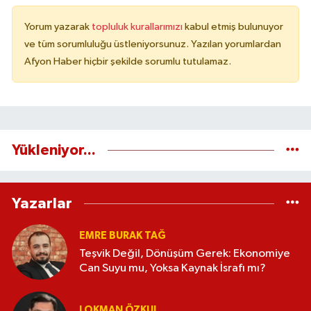
Yorum yazarak
topluluk kurallarımızı
kabul etmiş bulunuyor
ve tüm sorumluluğu üstleniyorsunuz. Yazılan yorumlardan
Afyon Haber hiçbir şekilde sorumlu tutulamaz.
Yükleniyor...
Yazarlar
EMRE BURAK TAĞ
Teşvik Değil, Dönüşüm Gerek: Ekonomiye
Can Suyu mu, Yoksa Kaynak İsrafı mı?
LOKMAN ÖZKUL