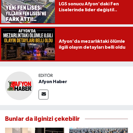
LGS sonucu Afyon'daki Fen
Liselerinde lider değişti!..
Afyon'da mezarlıktaki ölümle
ilgili olayın detayları belli oldu
EDITÖR
Afyon Haber
Bunlar da ilginizi çekebilir