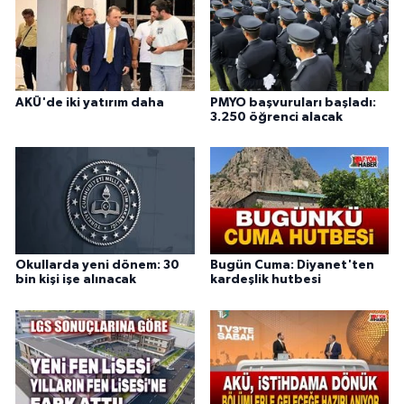
AKÜ'de iki yatırım daha
PMYO başvuruları başladı:
3.250 öğrenci alacak
Okullarda yeni dönem: 30
Bugün Cuma: Diyanet'ten
bin kişi işe alınacak
kardeşlik hutbesi