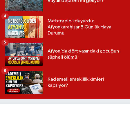
Büyük deprem mi geliyor?
4
Meteoroloji duyurdu:
Afyonkarahisar 5 Günlük Hava
Durumu
5
Afyon’da dört yaşındaki çocuğun
şüpheli ölümü
6
Kademeli emeklilik kimleri
kapsıyor?