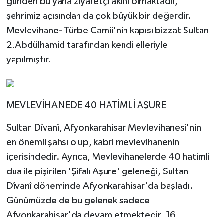
günden bu yana ziyaretçi akını olmaktadır,
şehrimiz açısından da çok büyük bir değerdir.
Mevlevihane- Türbe Camii'nin kapısı bizzat Sultan
2.Abdülhamid tarafından kendi elleriyle
yapılmıştır.
MEVLEVİHANEDE 40 HATİMLİ AŞURE
Sultan Dîvanî, Afyonkarahisar Mevlevihanesi'nin
en önemli şahsı olup, kabri mevlevihanenin
içerisindedir. Ayrıca, Mevlevihanelerde 40 hatimli
dua ile pişirilen 'Şifalı Aşure' geleneği, Sultan
Dîvanî döneminde Afyonkarahisar'da başladı.
Günümüzde de bu gelenek sadece
Afyonkarahisar'da devam etmektedir. 16.