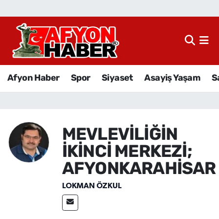
Afyon Haber
Siyaset
Afyon Haber
Spor
Siyaset
Asayiş Yaşam
S
Spor
Asayiş Yaşam
MEVLEVİLİĞİN
Sağlık
İKİNCİ MERKEZİ;
Eğitim
AFYONKARAHİSAR
LOKMAN ÖZKUL
Sivil Toplum
Ekonomi