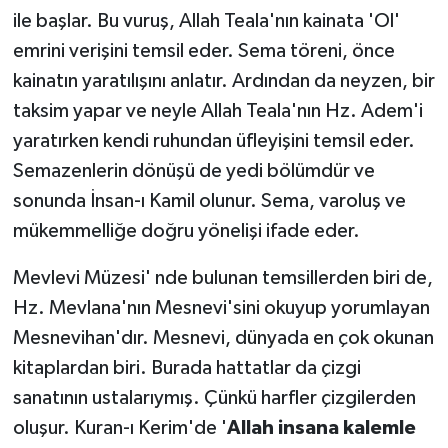
ile başlar. Bu vuruş, Allah Teala'nın kainata 'Ol'
emrini verişini temsil eder. Sema töreni, önce
kainatın yaratılışını anlatır. Ardından da neyzen, bir
taksim yapar ve neyle Allah Teala'nın Hz. Adem'i
yaratırken kendi ruhundan üfleyişini temsil eder.
Semazenlerin dönüşü de yedi bölümdür ve
sonunda İnsan-ı Kamil olunur. Sema, varoluş ve
mükemmelliğe doğru yönelişi ifade eder.
Mevlevi Müzesi' nde bulunan temsillerden biri de,
Hz. Mevlana'nın Mesnevi'sini okuyup yorumlayan
Mesnevihan'dır. Mesnevi, dünyada en çok okunan
kitaplardan biri. Burada hattatlar da çizgi
sanatının ustalarıymış. Çünkü harfler çizgilerden
oluşur. Kuran-ı Kerim'de '
Allah insana kalemle