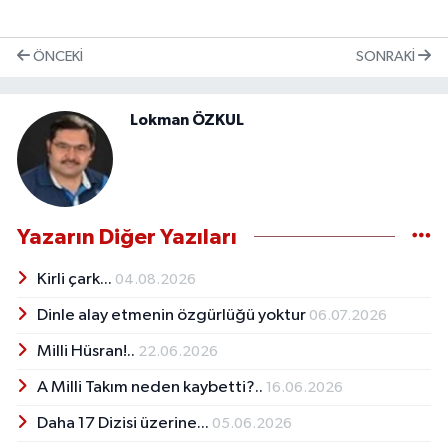
ÖNCEKI
SONRAKI
Lokman ÖZKUL
Yazarın Diğer Yazıları
Kirli çark...
04.08.2026
Dinle alay etmenin özgürlüğü yoktur
06.07.2026
Milli Hüsran!..
22.06.2026
A Milli Takım neden kaybetti?..
16.06.2026
Daha 17 Dizisi üzerine...
05.06.2026