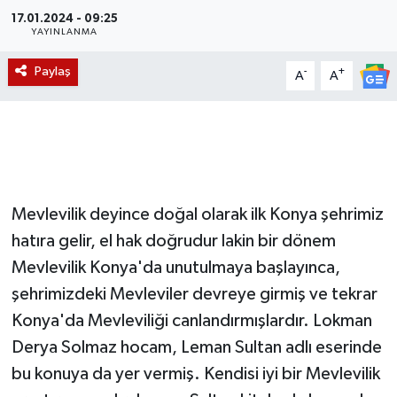
17.01.2024 - 09:25
Magazin
YAYINLANMA
Paylaş
-
+
A
A
Etkinlikler
Mevlevilik deyince doğal olarak ilk Konya şehrimiz
hatıra gelir, el hak doğrudur lakin bir dönem
Mevlevilik Konya'da unutulmaya başlayınca,
şehrimizdeki Mevleviler devreye girmiş ve tekrar
Konya'da Mevleviliği canlandırmışlardır. Lokman
Derya Solmaz hocam, Leman Sultan adlı eserinde
bu konuya da yer vermiş. Kendisi iyi bir Mevlevilik